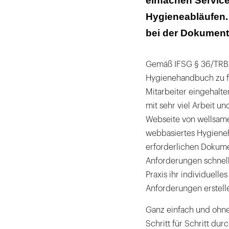
einfachen Servic
Hygieneabläufen.
bei der Dokumenta
Gemäß IFSG § 36/TRBA 
Hygienehandbuch zu fü
Mitarbeiter eingehalte
mit sehr viel Arbeit u
Webseite von wellsame
webbasiertes Hygieneh
erforderlichen Dokume
Anforderungen schnell
Praxis ihr individuel
Anforderungen erstelle
Ganz einfach und ohne
Schritt für Schritt du