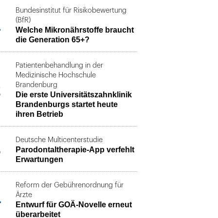
Bundesinstitut für Risikobewertung
1
(BfR)
Welche Mikronährstoffe braucht
die Generation 65+?
Patientenbehandlung in der
Medizinische Hochschule
2
Brandenburg
Die erste Universitätszahnklinik
Brandenburgs startet heute
ihren Betrieb
Deutsche Multicenterstudie
3
Parodontaltherapie-App verfehlt
Erwartungen
Reform der Gebührenordnung für
4
Ärzte
Entwurf für GOÄ-Novelle erneut
überarbeitet