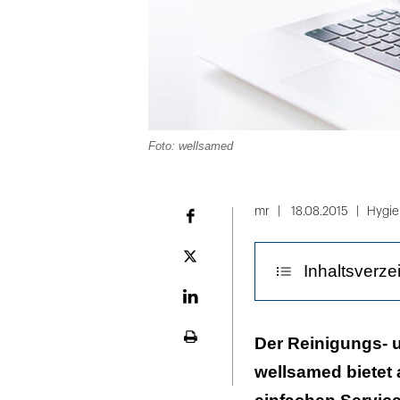
Foto: wellsamed
mr
18.08.2015
Hygie
Facebook
Plattform
Inhaltsverze
X
LinekdIn
Immer auf dem
Der Reinigungs- u
Seite
ausdrucken
wellsamed bietet 