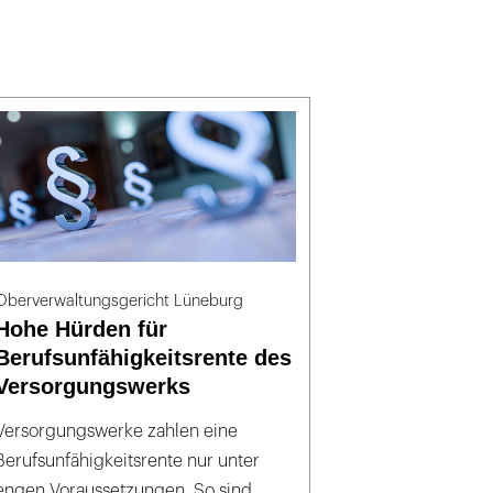
Oberverwaltungsgericht Lüneburg
Hohe Hürden für
Berufsunfähigkeitsrente des
Versorgungswerks
Versorgungswerke zahlen eine
Berufsunfähigkeitsrente nur unter
engen Voraussetzungen. So sind