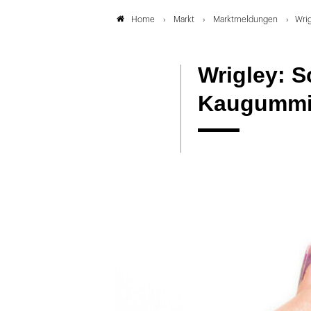
Markt
Marktmeldungen
Wri
Home
Wrigley: S
Kaugumm