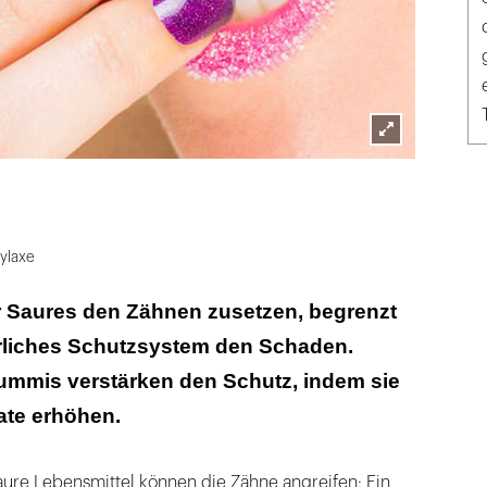
Lightbox
öffnen
ylaxe
Saures den Zähnen zusetzen, begrenzt
ürliches Schutzsystem den Schaden.
ummis verstärken den Schutz, indem sie
rate erhöhen.
aure Lebensmittel können die Zähne angreifen: Ein