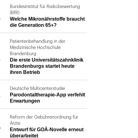
Bundesinstitut für Risikobewertung
1
(BfR)
Welche Mikronährstoffe braucht
die Generation 65+?
Patientenbehandlung in der
Medizinische Hochschule
2
Brandenburg
Die erste Universitätszahnklinik
Brandenburgs startet heute
ihren Betrieb
Deutsche Multicenterstudie
3
Parodontaltherapie-App verfehlt
Erwartungen
Reform der Gebührenordnung für
4
Ärzte
Entwurf für GOÄ-Novelle erneut
überarbeitet