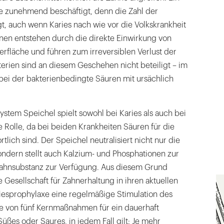
e zunehmend beschäftigt, denn die Zahl der
gt, auch wenn Karies nach wie vor die Volkskrankheit
sionen entstehen durch die direkte Einwirkung von
rfläche und führen zum irreversiblen Verlust der
erien sind an diesem Geschehen nicht beteiligt – im
bei der bakterienbedingte Säuren mit ursächlich
ystem Speichel spielt sowohl bei Karies als auch bei
e Rolle, da bei beiden Krankheiten Säuren für die
lich sind. Der Speichel neutralisiert nicht nur die
ondern stellt auch Kalzium- und Phosphationen zur
Zahnsubstanz zur Verfügung. Aus diesem Grund
 Gesellschaft für Zahnerhaltung in ihren aktuellen
esprophylaxe eine regelmäßige Stimulation des
ne von fünf Kernmaßnahmen für ein dauerhaft
ßes oder Saures, in jedem Fall gilt: Je mehr