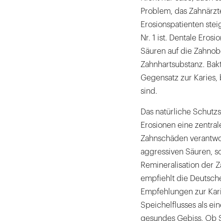
Problem, das Zahnärzt
Erosionspatienten stei
Nr. 1 ist. Dentale Ero
Säuren auf die Zahnobe
Zahnhartsubstanz. Bakt
Gegensatz zur Karies, 
sind.
Das natürliche Schutzs
Erosionen eine zentral
Zahnschäden verantwort
aggressiven Säuren, s
Remineralisation der 
empfiehlt die Deutsche
Empfehlungen zur Kari
Speichelflusses als ei
gesundes Gebiss. Ob Sü