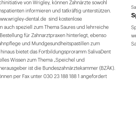
hinitiative von Wrigley, können Zahnärzte sowohl
Sa
nspatienten informieren und tatkräftig unterstützen.
S
ww.wrigley-dental.de sind kostenlose
n auch speziell zum Thema Saures und lehrreiche
Sp
Bestellung für Zahnarztpraxen hinterlegt, ebenso
we
hnpflege und Mundgesundheitspastillen zum
S
 hinaus bietet das Fortbildungsproramm SalivaDent
elles Wissen zum Thema „Speichel und
herausgeber ist die Bundeszahnärztekammer (BZÄK).
önnen per Fax unter 030 23 188 188 1 angefordert