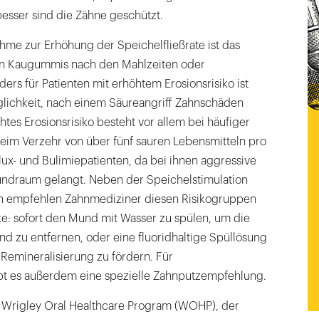
 besser sind die Zähne geschützt.
hme zur Erhöhung der Speichelfließrate ist das
en Kaugummis nach den Mahlzeiten oder
rs für Patienten mit erhöhtem Erosionsrisiko ist
öglichkeit, nach einem Säureangriff Zahnschäden
tes Erosionsrisiko besteht vor allem bei häufiger
beim Verzehr von über fünf sauren Lebensmitteln pro
lux- und Bulimiepatienten, da bei ihnen aggressive
ndraum gelangt. Neben der Speichelstimulation
 empfehlen Zahnmediziner diesen Risikogruppen
ke: sofort den Mund mit Wasser zu spülen, um die
d zu entfernen, oder eine fluoridhaltige Spüllösung
Remineralisierung zu fördern. Für
ibt es außerdem eine spezielle Zahnputzempfehlung.
Wrigley Oral Healthcare Program (WOHP), der