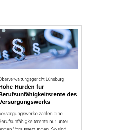
Oberverwaltungsgericht Lüneburg
Hohe Hürden für
Berufsunfähigkeitsrente des
Versorgungswerks
Versorgungswerke zahlen eine
Berufsunfähigkeitsrente nur unter
engen Voraussetzungen. So sind