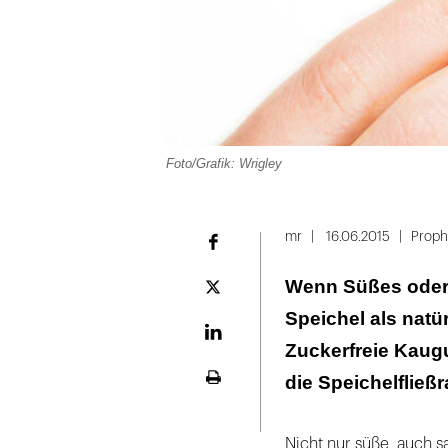
Foto/Grafik: Wrigley
Folie
1
mr
16.06.2015
Proph
Facebook
von
Wenn Süßes oder 
2
Plattform
X
Speichel als nat
LinekdIn
Zuckerfreie Kaug
die Speichelfließ
Seite
ausdrucken
Nicht nur süße, auch s