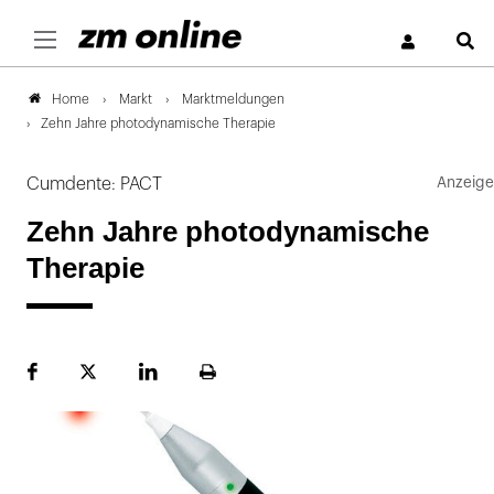
S
Markt
Marktmeldungen
Home
Zehn Jahre photodynamische Therapie
Cumdente: PACT
Zehn Jahre photodynamische
Therapie
Facebook
Plattform
LinekdIn
Seite
X
ausdrucken