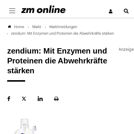
S
Markt
Marktmeldungen
Home
zendium: Mit Enzymen und Proteinen die Abwehrkräfte stärken
zendium: Mit Enzymen und
Proteinen die Abwehrkräfte
stärken
Facebook
Plattform
LinekdIn
Seite
X
ausdrucken