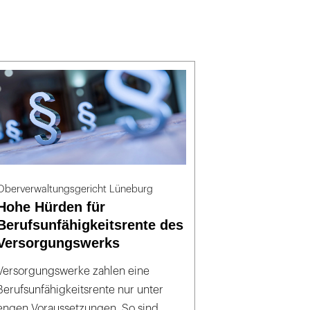
Oberverwaltungsgericht Lüneburg
Hohe Hürden für
Berufsunfähigkeitsrente des
Versorgungswerks
Versorgungswerke zahlen eine
Berufsunfähigkeitsrente nur unter
engen Voraussetzungen. So sind