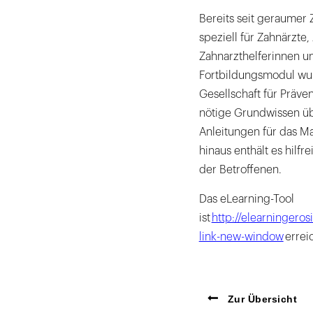
Bereits seit geraumer 
speziell für Zahnärzte
Zahnarzthelferinnen u
Fortbildungsmodul wu
Gesellschaft für Präve
nötige Grundwissen übe
Anleitungen für das M
hinaus enthält es hilf
der Betroffenen.
Das eLearning-Tool
ist
http://elearningeros
link-new-window
errei
Zur Übersicht