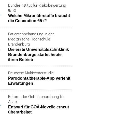
Bundesinstitut für Risikobewertung
1
(BfR)
Welche Mikronährstoffe braucht
die Generation 65+?
Patientenbehandlung in der
Medizinische Hochschule
2
Brandenburg
Die erste Universitätszahnklinik
Brandenburgs startet heute
ihren Betrieb
Deutsche Multicenterstudie
3
Parodontaltherapie-App verfehlt
Erwartungen
Reform der Gebührenordnung für
4
Ärzte
Entwurf für GOÄ-Novelle erneut
überarbeitet