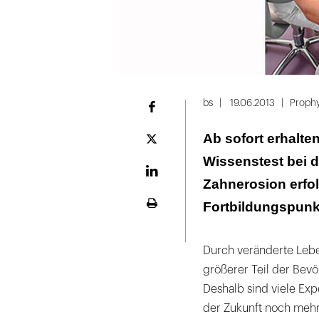
bs
19.06.2013
Proph
Facebook
Ab sofort erhalten
Plattform
X
Wissenstest bei
LinekdIn
Zahnerosion erfol
Fortbildungspunk
Seite
ausdrucken
Durch veränderte Leb
größerer Teil der Bev
Deshalb sind viele Ex
der Zukunft noch meh