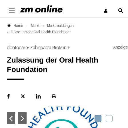
S
Markt
Marktmeldungen
Home
Zulassung der Oral Health Foundation
dentocare: Zahnpasta BioMin F
Zulassung der Oral Health
Foundation
Facebook
Plattform
LinekdIn
Seite
X
ausdrucken