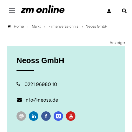
S
Markt
Firmenverzeichnis
Neoss GmbH
Home
Anzeige
Neoss GmbH
0221 96980 10
info@neoss.de
Zur
LinkedIn
Facebook
Instgram
YouTube