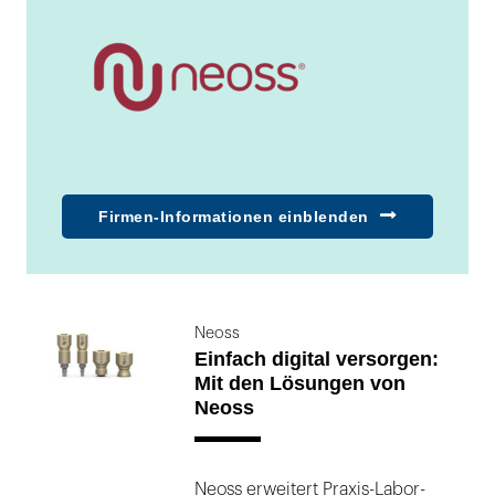
Website
Firmen-Informationen einblenden
Entdecken Sie intelligente Einfachheit
Neoss bietet intelligente Implantatlösungen,
die intuitiv einfach anwendbar sind. Unsere
Neoss
Produkte ermöglichen es Zahnärzten, ihren
Einfach digital versorgen:
Patienten zuverlässige und erschwingliche
Mit den Lösungen von
Versorgungen mit vorhersagbaren
Neoss
Langzeitergebnissen anzubieten. Unser
Bestreben ist es, mit unserem
Neoss erweitert Praxis-Labor-
Entwicklungsgeist und unserem Engagement