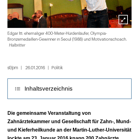
Lightbox
Halb
Edgar Itt: ehemaliger 400-Meter-Hürdenläufer, Olympia-
öffnen
Bronzemedaillen-Gewinner in Seoul (1988) und Motivationschoach.
Halbritter
Folie
1
sf/pm
26.01.2016
Politik
von
3
Inhaltsverzeichnis
Hürden mit Visionen meistern
Die gemeinsame Veranstaltung von
Zahnärztekammer und Gesellschaft für Zahn-, Mund-
Universitätszahnklinik Halle: Sanierung steht
und Kieferheilkunde an der Martin-Luther-Universität
sicher
lockte am 23. Januar 2016 knapp 200 Zahnärzte