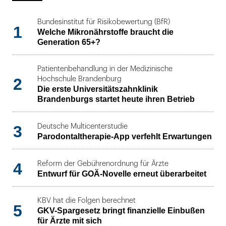
Bundesinstitut für Risikobewertung (BfR)
1
Welche Mikronährstoffe braucht die
Generation 65+?
Patientenbehandlung in der Medizinische
2
Hochschule Brandenburg
Die erste Universitätszahnklinik
Brandenburgs startet heute ihren Betrieb
3
Deutsche Multicenterstudie
Parodontaltherapie-App verfehlt Erwartungen
4
Reform der Gebührenordnung für Ärzte
Entwurf für GOÄ-Novelle erneut überarbeitet
KBV hat die Folgen berechnet
5
GKV-Spargesetz bringt finanzielle Einbußen
für Ärzte mit sich