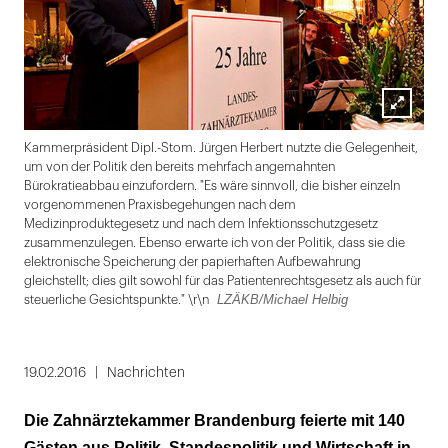
Lightbox
LZÄ
Kammerpräsident Dipl.-Stom. Jürgen Herbert nutzte die Gelegenheit,
öffnen
um von der Politik den bereits mehrfach angemahnten
Bürokratieabbau einzufordern. "Es wäre sinnvoll, die bisher einzeln
vorgenommenen Praxisbegehungen nach dem
Medizinproduktegesetz und nach dem Infektionsschutzgesetz
zusammenzulegen. Ebenso erwarte ich von der Politik, dass sie die
elektronische Speicherung der papierhaften Aufbewahrung
gleichstellt; dies gilt sowohl für das Patientenrechtsgesetz als auch für
LZÄKB/Michael Helbig
steuerliche Gesichtspunkte." \r\n
Folie
1
19.02.2016
Nachrichten
von
Die Zahnärztekammer Brandenburg feierte mit 140
12
Gästen aus Politik, Standespolitik und Wirtschaft in