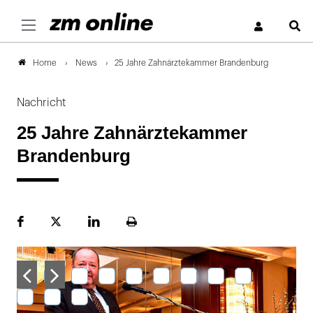
S
News
25 Jahre Zahnärztekammer Brandenburg
Home
Nachricht
25 Jahre Zahnärztekammer
Brandenburg
Facebook
Plattform
LinekdIn
Seite
X
ausdrucken