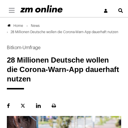
S
News
Home
28 Millionen Deutsche wollen die Corona-Warn-App dauerhaft nutzen
Bitkom-Umfrage
28 Millionen Deutsche wollen
die Corona-Warn-App dauerhaft
nutzen
Facebook
Plattform
LinekdIn
Seite
X
ausdrucken