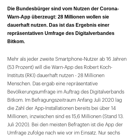
Hauptmotivation: das Virus bekämpfen
Die Bundesbürger sind vom Nutzen der Corona-
Warn-App überzeugt: 28 Millionen wollen sie
Viele Gegner glauben, von der Regierung
dauerhaft nutzen. Das ist das Ergebnis einer
ausspioniert zu werden
repräsentativen Umfrage des Digitalverbandes
Deutschland hat die höchste Nutzerzahl einer
Bitkom.
Tracing-App
Mehr als jeder zweite Smartphone-Nutzer ab 16 Jahren
(53 Prozent) will die Warn-App des Robert Koch-
Instituts (RKI) dauerhaft nutzen - 28 Millionen
Menschen. Das ergab eine repräsentative
Bevölkerungsumfrage im Auftrag des Digitalverbands
Bitkom. Im Befragungszeitraum Anfang Juli 2020 lag
die Zahl der App-Installationen bereits bei über 14
Millionen, inzwischen sind es 15,6 Millionen (Stand 13.
Juli 2020). Bei den meisten Befragten ist die App der
Umfrage zufolge nach wie vor im Einsatz. Nur sechs