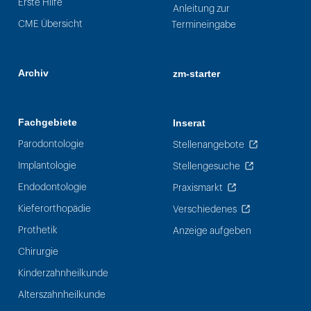
Erste Hilfe
Anleitung zur
CME Übersicht
Termineingabe
Archiv
zm-starter
Fachgebiete
Inserat
Parodontologie
Stellenangebote
Implantologie
Stellengesuche
Endodontologie
Praxismarkt
Kieferorthopädie
Verschiedenes
Prothetik
Anzeige aufgeben
Chirurgie
Kinderzahnheilkunde
Alterszahnheilkunde