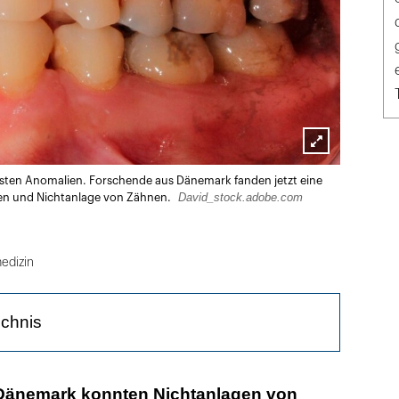
Lightbox
sten Anomalien. Forschende aus Dänemark fanden jetzt eine
öffnen
David_stock.adobe.com
en und Nichtanlage von Zähnen.
edizin
ichnis
e Ursache innerhalb des Wnt-Signalwegs?
Dänemark konnten Nichtanlagen von