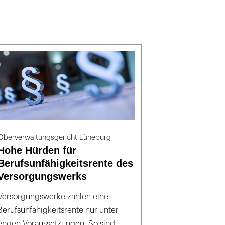
Oberverwaltungsgericht Lüneburg
Hohe Hürden für
Berufsunfähigkeitsrente des
Versorgungswerks
Versorgungswerke zahlen eine
Berufsunfähigkeitsrente nur unter
engen Voraussetzungen. So sind