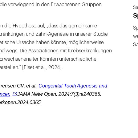
 die vorwiegend in den Erwachsenen Gruppen
Sa
S
en die Hypothese auf, „dass das gemeinsame
Sp
krankungen und Zahn-Agenesie in unserer Studie
we
tische Ursache haben könnte, möglicherweise
S
nalwegs. Die Assoziationen mit Krebserkrankungen
 Erwachsenenalter könnten unterschiedliche
stellen.“ [Eiset et al., 2024].
rensen GV, et al.
Congenital Tooth Agenesis and
ncer.
JAMA Netw Open.
2024;7(3):e240365.
orkopen.2024.0365