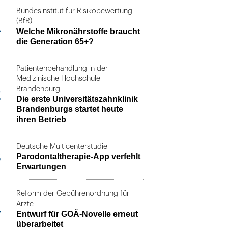
Bundesinstitut für Risikobewertung
1
(BfR)
Welche Mikronährstoffe braucht
die Generation 65+?
Patientenbehandlung in der
Medizinische Hochschule
2
Brandenburg
Die erste Universitätszahnklinik
Brandenburgs startet heute
ihren Betrieb
Deutsche Multicenterstudie
3
Parodontaltherapie-App verfehlt
Erwartungen
Reform der Gebührenordnung für
4
Ärzte
Entwurf für GOÄ-Novelle erneut
überarbeitet