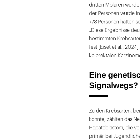
dritten Molaren wurden
der Personen wurde im
778 Personen hatten s
„Diese Ergebnisse deut
bestimmten Krebsarten 
fest [Eiset et al., 202
kolorektalen Karzinom
Eine genetis
Signalwegs?
Zu den Krebsarten, bei
konnte, zählten das N
Hepatoblastom, die vor
primär bei Jugendliche