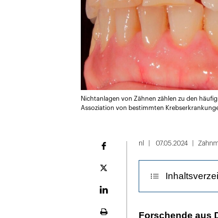
Nichtanlagen von Zähnen zählen zu den häufig
Assoziation von bestimmten Krebserkrankung
nl
07.05.2024
Zahnm
Facebook
Plattform
Inhaltsverze
X
LinekdIn
Eine genetisch
Forschende aus 