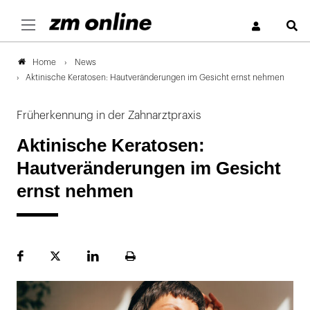
S
News
Home
Aktinische Keratosen: Hautveränderungen im Gesicht ernst nehmen
Früherkennung in der Zahnarztpraxis
Aktinische Keratosen:
Hautveränderungen im Gesicht
ernst nehmen
Facebook
Plattform
LinekdIn
Seite
X
ausdrucken