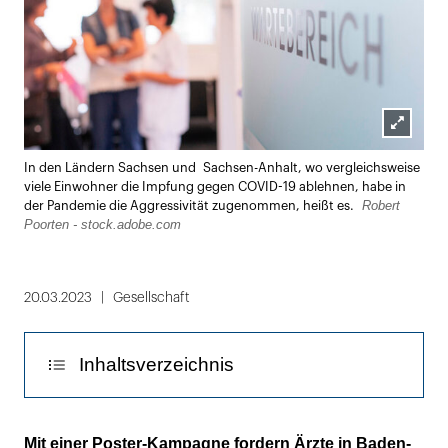
Lightbox
In den Ländern Sachsen und Sachsen-Anhalt, wo vergleichsweise
öffnen
viele Einwohner die Impfung gegen COVID-19 ablehnen, habe in
Robert
der Pandemie die Aggressivität zugenommen, heißt es.
Poorten - stock.adobe.com
20.03.2023
Gesellschaft
Inhaltsverzeichnis
Belastbare Zahlen zu Übergriffen gibt es
Mit einer Poster-Kampagne fordern Ärzte in Baden-