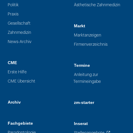
Politik
Ästhetische Zahnmedizin
Praxis
Gesellschaft
Markt
Zahnmedizin
Marktanzeigen
News-Archiv
Firmenverzeichnis
CME
Termine
Erste Hilfe
Anleitung zur
CME Übersicht
Termineingabe
Archiv
zm-starter
Fachgebiete
Inserat
Parodontologie
Stellenangebote