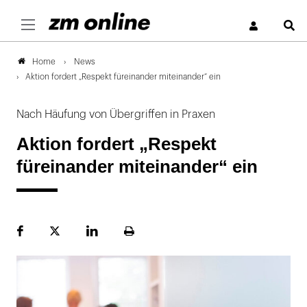
S
News
Home
Aktion fordert „Respekt füreinander miteinander“ ein
Nach Häufung von Übergriffen in Praxen
Aktion fordert „Respekt
füreinander miteinander“ ein
Facebook
Plattform
LinekdIn
Seite
X
ausdrucken