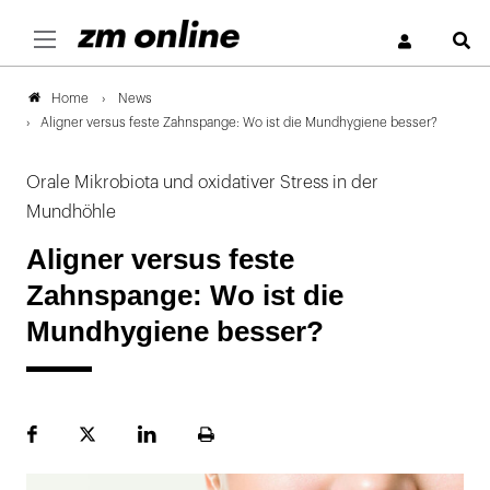
S
News
Home
Aligner versus feste Zahnspange: Wo ist die Mundhygiene besser?
Orale Mikrobiota und oxidativer Stress in der
Mundhöhle
Aligner versus feste
Zahnspange: Wo ist die
Mundhygiene besser?
Facebook
Plattform
LinekdIn
Seite
X
ausdrucken