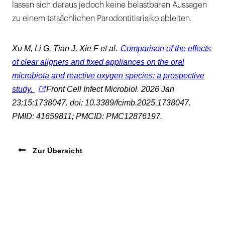
lassen sich daraus jedoch keine belastbaren Aussagen
zu einem tatsächlichen Parodontitisrisiko ableiten.
Xu M, Li G, Tian J, Xie F et al.
Comparison of the effects
of clear aligners and fixed appliances on the oral
microbiota and reactive oxygen species: a prospective
study.
Front Cell Infect Microbiol. 2026 Jan
23;15:1738047. doi: 10.3389/fcimb.2025.1738047.
PMID: 41659811; PMCID: PMC12876197.
Zur Übersicht