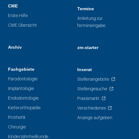
CME
Termine
Erste Hilfe
Anleitung zur
CME Übersicht
Termineingabe
Archiv
zm-starter
Fachgebiete
Inserat
Parodontologie
Stellenangebote
Implantologie
Stellengesuche
Endodontologie
Praxismarkt
Kieferorthopädie
Verschiedenes
Prothetik
Anzeige aufgeben
Chirurgie
Kinderzahnheilkunde