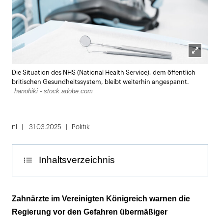
Lightbox
Die Situation des NHS (National Health Service), dem öffentlich
öffnen
britischen Gesundheitssystem, bleibt weiterhin angespannt.
hanohiki - stock.adobe.com
nl
31.03.2025
Politik
Inhaltsverzeichnis
Telemedizin hat Antibiotikaverordnungen
Zahnärzte im Vereinigten Königreich warnen die
verstärkt
Regierung vor den Gefahren übermäßiger