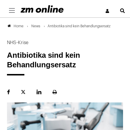
S
News
Antibiotika sind kein Behandlungsersatz
Home
NHS-Krise
Antibiotika sind kein
Behandlungsersatz
Facebook
Plattform
LinekdIn
Seite
X
ausdrucken