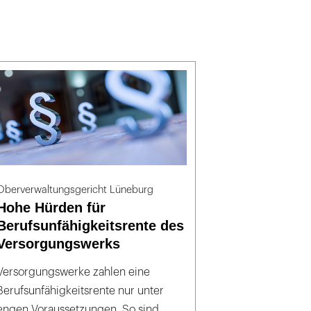
Oberverwaltungsgericht Lüneburg
Hohe Hürden für
Berufsunfähigkeitsrente des
Versorgungswerks
Versorgungswerke zahlen eine
Berufsunfähigkeitsrente nur unter
engen Voraussetzungen. So sind