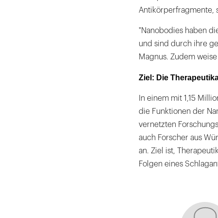
Antikörperfragmente, 
"Nanobodies haben die 
und sind durch ihre g
Magnus. Zudem weise ih
Ziel: Die Therapeutik
In einem mit 1,15 Mill
die Funktionen der Na
vernetzten Forschung
auch Forscher aus Wür
an. Ziel ist, Therapeu
Folgen eines Schlaganf