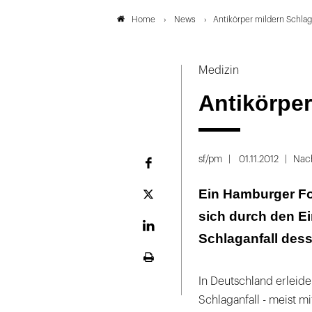
News
Antikörper mildern Schlag
Home
Medizin
Antikörper
sf/pm
01.11.2012
Nac
Facebook
Ein Hamburger Fo
Plattform
X
sich durch den E
LinekdIn
Schlaganfall des
Seite
ausdrucken
In Deutschland erleid
Schlaganfall - meist m