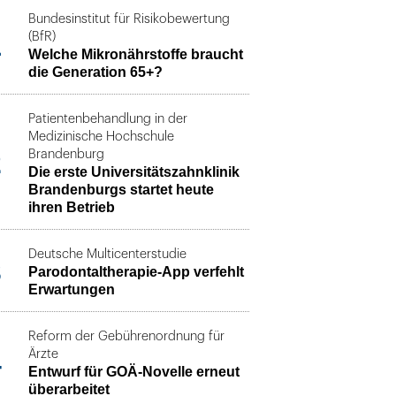
Bundesinstitut für Risikobewertung
1
(BfR)
Welche Mikronährstoffe braucht
die Generation 65+?
Patientenbehandlung in der
Medizinische Hochschule
2
Brandenburg
Die erste Universitätszahnklinik
Brandenburgs startet heute
ihren Betrieb
Deutsche Multicenterstudie
3
Parodontaltherapie-App verfehlt
Erwartungen
Reform der Gebührenordnung für
4
Ärzte
Entwurf für GOÄ-Novelle erneut
überarbeitet