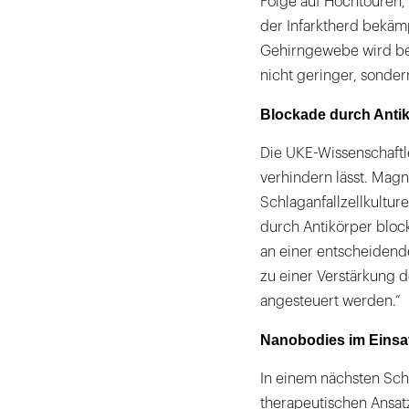
Folge auf Hochtouren,
der Infarktherd bekä
Gehirngewebe wird bel
nicht geringer, sonder
Blockade durch Anti
Die UKE-Wissenschaftle
verhindern lässt. Mag
Schlaganfallzellkultu
durch Antikörper bloc
an einer entscheidende
zu einer Verstärkung 
angesteuert werden.“
Nanobodies im Einsa
In einem nächsten Sch
therapeutischen Ansat