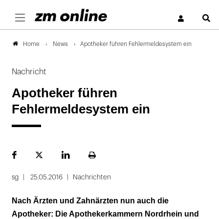
S
News
Apotheker führen Fehlermeldesystem ein
Home
Nachricht
Apotheker führen
Fehlermeldesystem ein
Facebook
Plattform
LinekdIn
Seite
X
ausdrucken
sg
25.05.2016
Nachrichten
Nach Ärzten und Zahnärzten nun auch die
Apotheker: Die Apothekerkammern Nordrhein und