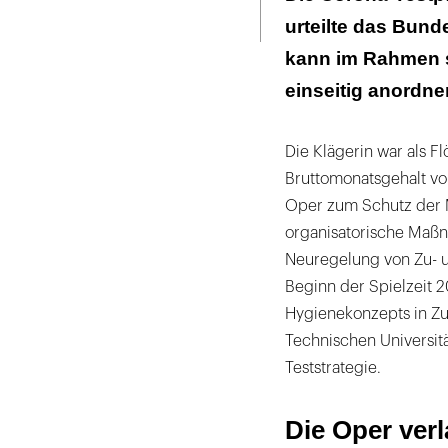
Seite
Wochen
ausdrucken
urteilte das Bunde
Zur Umsetzung 
kann im Rahmen 
Weisungen erte
einseitig anordne
Der Eingriff in
Die Klägerin war als F
Bruttomonatsgehalt vo
Oper zum Schutz der M
organisatorische Maß
Neuregelung von Zu- u
Beginn der Spielzeit 
Hygienekonzepts in Zu
Technischen Universit
Teststrategie.
Die Oper ver