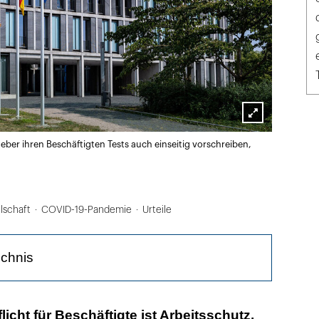
Lightbox
ber ihren Beschäftigten Tests auch einseitig vorschreiben,
öffnen
lschaft
COVID-19-Pandemie
Urteile
ichnis
ngte Einen PCR-test im Abstand von ein bis drei
icht für Beschäftigte ist Arbeitsschutz,