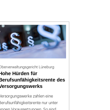
Oberverwaltungsgericht Lüneburg
Hohe Hürden für
Berufsunfähigkeitsrente des
Versorgungswerks
Versorgungswerke zahlen eine
Berufsunfähigkeitsrente nur unter
engen Voraussetzungen. So sind