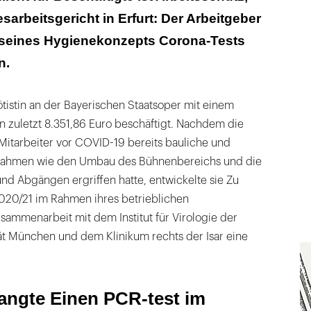
sarbeitsgericht in Erfurt: Der Arbeitgeber
des Arbeitsschutzes darf der Arbeitgeber
seines Hygienekonzepts Corona-Tests
ilen
n.
 die körperliche Unversehrtheit ist verhältnismäßig
lötistin an der Bayerischen Staatsoper mit einem
n zuletzt 8.351,86 Euro beschäftigt. Nachdem die
itarbeiter vor COVID-19 bereits bauliche und
nahmen wie den Umbau des Bühnenbereichs und die
nd Abgängen ergriffen hatte, entwickelte sie Zu
2020/21 im Rahmen ihres betrieblichen
sammenarbeit mit dem Institut für Virologie der
ät München und dem Klinikum rechts der Isar eine
langte Einen PCR-test im