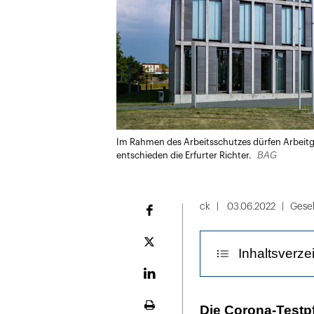
Im Rahmen des Arbeitsschutzes dürfen Arbeitge
BAG
entschieden die Erfurter Richter.
ck
03.06.2022
Gesel
Facebook
Plattform
Inhaltsverze
X
LinekdIn
Die Oper verla
Die Corona-Testpfl