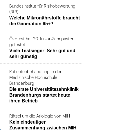
Bundesinstitut für Risikobewertung
1
(BfR)
Welche Mikronährstoffe braucht
die Generation 65+?
Ökotest hat 20 Junior-Zahnpasten
2
getestet
Viele Testsieger: Sehr gut und
sehr günstig
Patientenbehandlung in der
Medizinische Hochschule
3
Brandenburg
Die erste Universitätszahnklinik
Brandenburgs startet heute
ihren Betrieb
Rätsel um die Ätiologie von MIH
Kein eindeutiger
4
Zusammenhang zwischen MIH