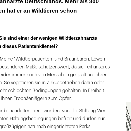
zahnärzte Deutschlands. Mehr als 300
lfeilen sind 75 bis 90 Millimeter lang!"
 hat er an Wildtieren schon
einer der von uns behandelten Löwen während der
Sie sind einer der wenigen Wildtierzahnärzte
dieses Patientenklientel?
Meine "Wildtierpatienten" sind Braunbären, Löwen
 besonderen Maße schützenswert, da sie Teil unseres
eider immer noch von Menschen gequält und ihrer
 So vegetieren sie in Zirkusbetrieben dahin oder
ehr schlechten Bedingungen gehalten. In Freiheit
on ihnen Trophäenjägern zum Opfer.
ir behandelten Tiere wurden von der Stiftung Vier
chten Haltungsbedingungen befreit und dürfen nun
großzügigen naturnah eingerichteten Parks