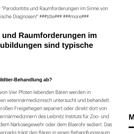
# "Parodontitis und Raumforderungen im Sinne von
ische Diagnosen!" ###title### ###more###
s und Raumforderungen im
ubildungen sind typische
Wildtier-Behandlung ab?
 von Vier Pfoten lebenden Bären werden in
n veterinärmedizinisch untersucht und behandelt.
großen Freigehegen separiert oder direkt dort von
M
erinärmedizinern des Leibnitz Instituts für Zoo- und
 dem Narkosegewehr oder dem Blasrohr sediert. Das
ierparks trägt den Bären in einen Behandlungsraum,