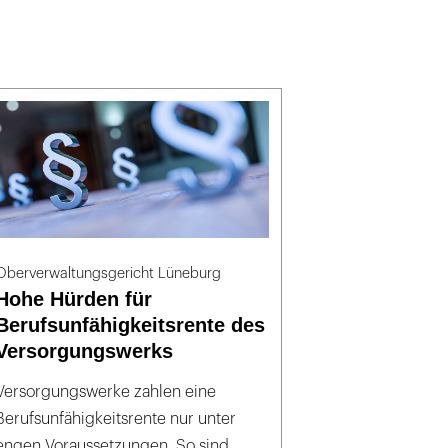
Oberverwaltungsgericht Lüneburg
Hohe Hürden für
Berufsunfähigkeitsrente des
Versorgungswerks
Versorgungswerke zahlen eine
Berufsunfähigkeitsrente nur unter
engen Voraussetzungen. So sind