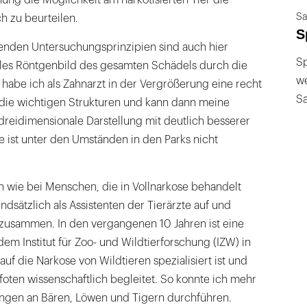
ng die Möglichkeit am narkotisierten Tier die
Sa
h zu beurteilen.
S
enden Untersuchungsprinzipien sind auch hier
Sp
tales Röntgenbild des gesamten Schädels durch die
we
n habe ich als Zahnarzt in der Vergrößerung eine recht
S
 die wichtigen Strukturen und kann dann meine
dreidimensionale Darstellung mit deutlich besserer
 ist unter den Umständen in den Parks nicht
en wie bei Menschen, die in Vollnarkose behandelt
ndsätzlich als Assistenten der Tierärzte auf und
zusammen. In den vergangenen 10 Jahren ist eine
em Institut für Zoo- und Wildtierforschung (IZW) in
auf die Narkose von Wildtieren spezialisiert ist und
Pfoten wissenschaftlich begleitet. So konnte ich mehr
ngen an Bären, Löwen und Tigern durchführen.