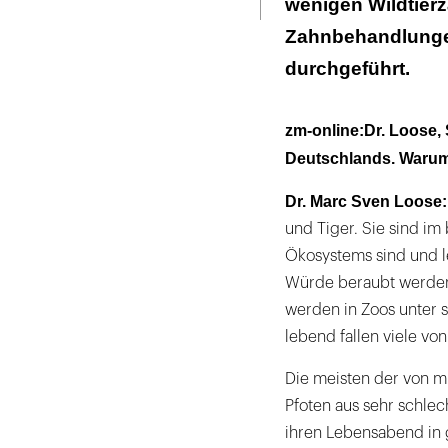
wenigen Wildtier
"Die Wurzelkana
Zahnbehandlungen
durchgeführt.
"Dann wachte 
Narkose auf!"
zm-online:
Dr. Loose, 
Deutschlands. Warum 
Dr. Marc Sven Loose:
und Tiger. Sie sind im
Ökosystems sind und l
Würde beraubt werden.
werden in Zoos unter s
lebend fallen viele v
Die meisten der von m
Pfoten aus sehr schle
ihren Lebensabend in 