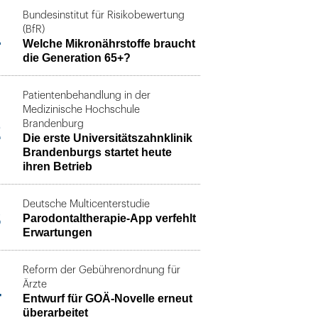
Bundesinstitut für Risikobewertung
1
(BfR)
Welche Mikronährstoffe braucht
die Generation 65+?
Patientenbehandlung in der
Medizinische Hochschule
2
Brandenburg
Die erste Universitätszahnklinik
Brandenburgs startet heute
ihren Betrieb
Deutsche Multicenterstudie
3
Parodontaltherapie-App verfehlt
Erwartungen
Reform der Gebührenordnung für
4
Ärzte
Entwurf für GOÄ-Novelle erneut
überarbeitet