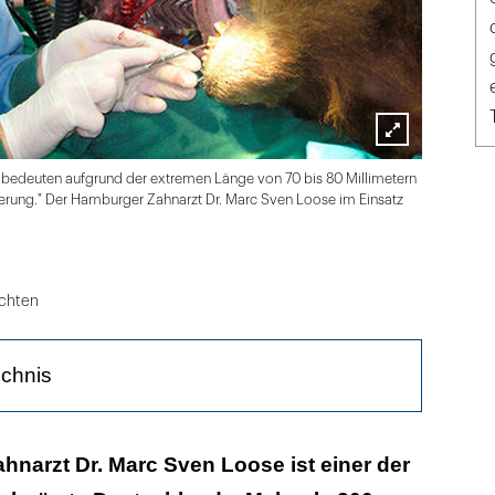
Lightbox
M.S. Loos
bedeuten aufgrund der extremen Länge von 70 bis 80 Millimetern
öffnen
rung." Der Hamburger Zahnarzt Dr. Marc Sven Loose im Einsatz
chten
ichnis
 und Raumforderungen im Sinne von Neubildungen
narzt Dr. Marc Sven Loose ist einer der
Diagnosen!"