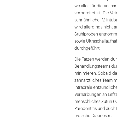
wo alles für die Volln
vorbereitet ist. Die 
sehr ähnliche i.V. Int
wird allerdings nicht a
Stuhlproben entnomme
sowie Ultraschallaufn
durchgeführt.
Die Tatzen werden durc
Behandlungsteams dur
minimieren. Sobald das 
zahnärztliches Team m
intraorale entzündlich
Vernarbungen an Lefz
menschliches Zutun (K
Parodontitis und auc
typische Diagnosen.