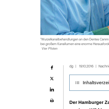
"Wurzelkanalbehandlungen an den Dentes Canini 
bei großem Kanallumen eine enorme Herausforde
Vier Pfoten
Folie
1
dg
19.10.2016
Nachri
Facebook
von
9
Plattform
Inhaltsverze
X
LinekdIn
"Parodontitis
Der Hamburger Zah
Seite
sind typische 
ausdrucken