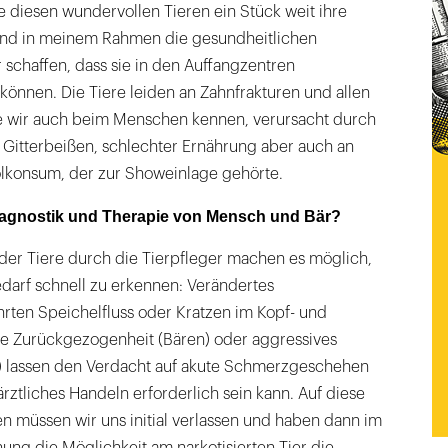
 diesen wundervollen Tieren ein Stück weit ihre
d in meinem Rahmen die gesundheitlichen
schaffen, dass sie in den Auffangzentren
önnen. Die Tiere leiden an Zahnfrakturen und allen
e wir auch beim Menschen kennen, verursacht durch
 Gitterbeißen, schlechter Ernährung aber auch an
lkonsum, der zur Showeinlage gehörte.
iagnostik und Therapie von Mensch und Bär?
r Tiere durch die Tierpfleger machen es möglich,
arf schnell zu erkennen: Verändertes
rten Speichelfluss oder Kratzen im Kopf- und
e Zurückgezogenheit (Bären) oder aggressives
) lassen den Verdacht auf akute Schmerzgeschehen
ärztliches Handeln erforderlich sein kann. Auf diese
n müssen wir uns initial verlassen und haben dann im