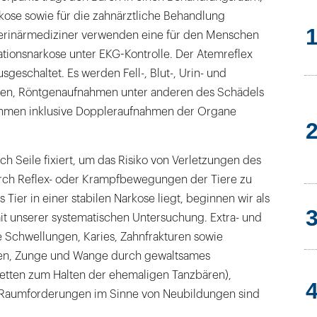
arkose sowie für die zahnärztliche Behandlung
Veterinärmediziner verwenden eine für den Menschen
ubationsnarkose unter EKG-Kontrolle. Der Atemreflex
usgeschaltet. Es werden Fell-, Blut-, Urin- und
n, Röntgenaufnahmen unter anderen des Schädels
ahmen inklusive Doppleraufnahmen der Organe
h Seile fixiert, um das Risiko von Verletzungen des
ch Reflex- oder Krampfbewegungen der Tiere zu
Tier in einer stabilen Narkose liegt, beginnen wir als
it unserer systematischen Untersuchung. Extra- und
e Schwellungen, Karies, Zahnfrakturen sowie
en, Zunge und Wange durch gewaltsames
etten zum Halten der ehemaligen Tanzbären),
h Raumforderungen im Sinne von Neubildungen sind