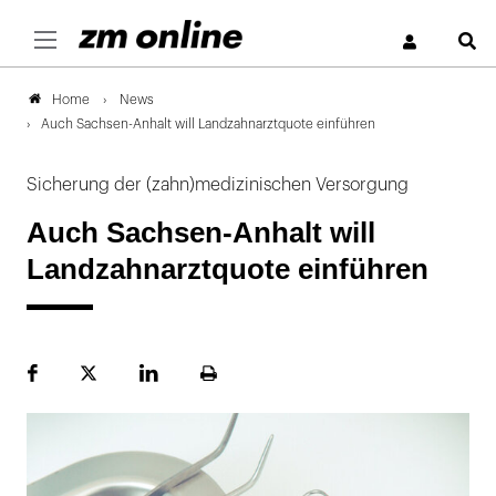
S
News
Home
Auch Sachsen-Anhalt will Landzahnarztquote einführen
Sicherung der (zahn)medizinischen Versorgung
Auch Sachsen-Anhalt will
Landzahnarztquote einführen
Facebook
Plattform
LinekdIn
Seite
X
ausdrucken