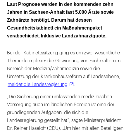
Mehr als 100 Maßnahmen sind geplant
Laut Prognose werden in den kommenden zehn
Jahren in Sachsen-Anhalt fast 5.000 Ärzte sowie
Stipendien und Gründungsunterstützung
Zahnärzte benötigt. Darum hat dessen
sollen Zahnärzte im Land halten
Gesundheitskabinett ein Maßnahmenpaket
Landzahnarztquote soll ein zusätzlicher
verabschiedet. Inklusive Landzahnarztquote.
„Haltefaktor“ sein
Bei der Kabinettssitzung ging es um zwei wesentliche
Mehr Kooperationen mit europäischen
Themenkomplexe: die Gewinnung von Fachkräften im
Medizin- und Zahnmedizinfakultäten
Bereich der Medizin/Zahnmedizin sowie die
Umsetzung der Krankenhausreform auf Landesebene,
meldet die Landesregierung
.
„Die Sicherung einer umfassenden medizinischen
Versorgung auch im ländlichen Bereich ist eine der
grundlegenden Aufgaben, die sich die
Landesregierung gestellt hat“, sagte Ministerpräsident
Dr. Reiner Haseloff (CDU). „Um hier mit allen Beteiligten