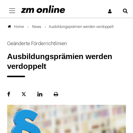
S
News
Ausbildungsprämien werden verdoppelt
Home
Geänderte Förderrichtlinien
Ausbildungsprämien werden
verdoppelt
Facebook
Plattform
LinekdIn
Seite
X
ausdrucken