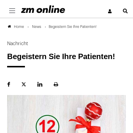
S
News
Begeistern Sie Ihre Patienten!
Home
Nachricht
Begeistern Sie Ihre Patienten!
Facebook
Plattform
LinekdIn
Seite
X
ausdrucken