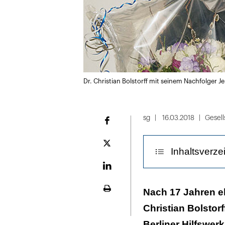
Dr. Christian Bolstorff mit seinem Nachfolger J
sg
16.03.2018
Gesell
Facebook
Plattform
Inhaltsverze
X
LinekdIn
Eine Anlaufstel
Nach 17 Jahren eh
Seite
ausdrucken
Christian Bolstorf
Hilfe als Passio
Berliner Hilfswer