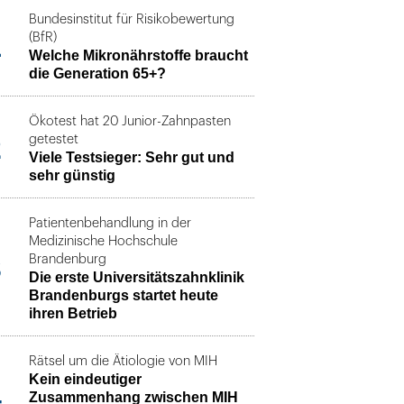
Bundesinstitut für Risikobewertung
1
(BfR)
Welche Mikronährstoffe braucht
die Generation 65+?
Ökotest hat 20 Junior-Zahnpasten
2
getestet
Viele Testsieger: Sehr gut und
sehr günstig
Patientenbehandlung in der
Medizinische Hochschule
3
Brandenburg
Die erste Universitätszahnklinik
Brandenburgs startet heute
ihren Betrieb
Rätsel um die Ätiologie von MIH
Kein eindeutiger
4
Zusammenhang zwischen MIH