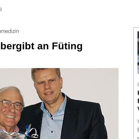
g
hnmedizin
übergibt an Füting