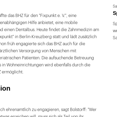
Sa
S
fte das BHZ für den "Fixpunkt e. V.", eine
enabhängigen Hilfe anbietet, eine mobile
Sp
d einen Dentalbus. Heute findet die Zahnmedizin am
we
xpunkt" in Berlin-Kreuzberg statt und lädt zusätzlich
S
hon früh engagierte sich das BHZ auch für die
ärztlichen Versorgung von Menschen mit
iatrischen Patienten. Die aufsuchende Betreuung
s in Wohneinrichtungen wird ebenfalls durch die
 ermöglicht.
sion
sich ehrenamtlich zu engagieren, sagt Bolstorff: "Wer
etwas erreichen will, muss sich als Teil von ihr