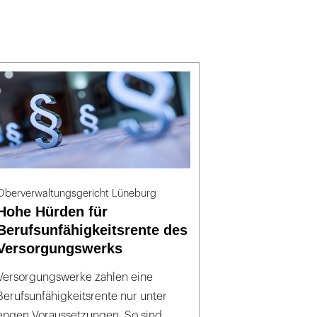
Oberverwaltungsgericht Lüneburg
Hohe Hürden für
Berufsunfähigkeitsrente des
Versorgungswerks
Versorgungswerke zahlen eine
Berufsunfähigkeitsrente nur unter
engen Voraussetzungen. So sind