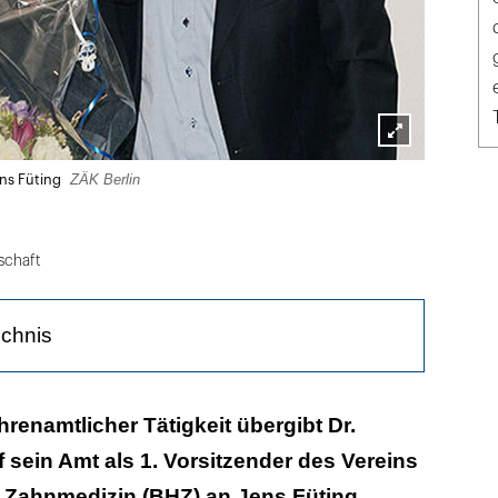
Lightbox
ZÄK Berlin
ens Füting
öffnen
schaft
ichnis
le für Hilfsbedürftige
renamtlicher Tätigkeit übergibt Dr.
f sein Amt als 1. Vorsitzender des Vereins
n
k Zahnmedizin (BHZ) an Jens Füting.