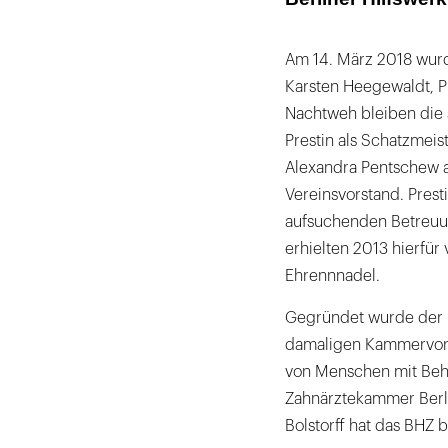
Zahlreiche Eh
Am 14. März 2018 wurde
Karsten Heegewaldt, P
Nachtweh bleiben die s
Prestin als Schatzmeist
Alexandra Pentschew al
Vereinsvorstand. Prest
aufsuchenden Betreuu
erhielten 2013 hierfür
Ehrennnadel.
Gegründet wurde der 
damaligen Kammervorst
von Menschen mit Behi
Zahnärztekammer Berli
Bolstorff hat das BHZ b