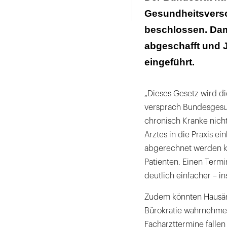
Seite
ausdrucken
Gesundheitsvers
beschlossen. Dam
abgeschafft und 
eingeführt.
„Dieses Gesetz wird d
versprach Bundesgesun
chronisch Kranke nicht
Arztes in die Praxis e
abgerechnet werden kö
Patienten. Einen Term
deutlich einfacher – i
Zudem könnten Hausärz
Bürokratie wahrnehmen.
Facharzttermine fallen