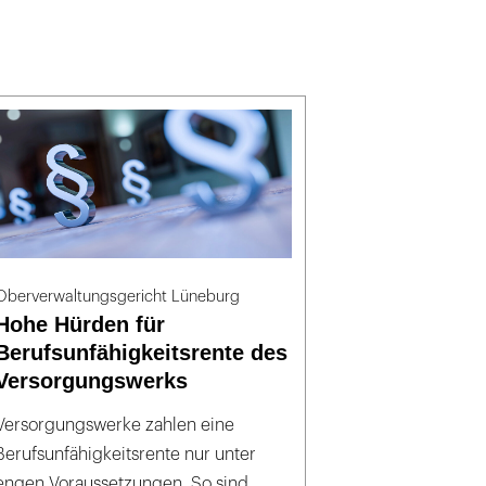
Oberverwaltungsgericht Lüneburg
Hohe Hürden für
Berufsunfähigkeitsrente des
Versorgungswerks
Versorgungswerke zahlen eine
Berufsunfähigkeitsrente nur unter
engen Voraussetzungen. So sind