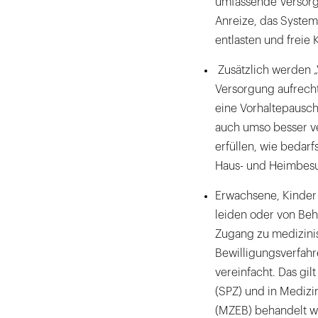
umfassende Versorg
Anreize, das System
entlasten und freie 
Zusätzlich werden „
Versorgung aufrecht
eine Vorhaltepausch
auch umso besser v
erfüllen, wie bedar
Haus- und Heimbes
Erwachsene, Kinder 
leiden oder von Beh
Zugang zu medizinis
Bewilligungsverfahr
vereinfacht. Das gil
(SPZ) und in Medizi
(MZEB) behandelt w