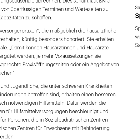
ungspauschale abrechnen. Dies schafft laut BMG
Sa
 von überflüssigen Terminen und Wartezeiten zu
S
Kapazitäten zu schaffen.
Sp
Versorgerpraxen“, die maßgeblich die hausärztliche
we
erhalten, künftig besonders honoriert. Sie erhalten
S
ale. „Damit können Hausärztinnen und Hausärzte
ergütet werden, je mehr Voraussetzungen sie
fsgerechte Praxisöffnungszeiten oder ein Angebot von
uchen“.
und Jugendliche, die unter schweren Krankheiten
inderungen betroffen sind, erhalten einen besseren
ch notwendigen Hilfsmitteln. Dafür werden die
en für Hilfsmittelversorgungen beschleunigt und
t für Personen, die in Sozialpädiatrischen Zentren
nischen Zentren für Erwachsene mit Behinderung
erden.