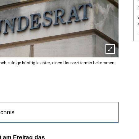
Lightbox
bach zufolge künftig leichter, einen Hausarzttermin bekommen.
öffnen
ichnis
berblick
t am Freitag das