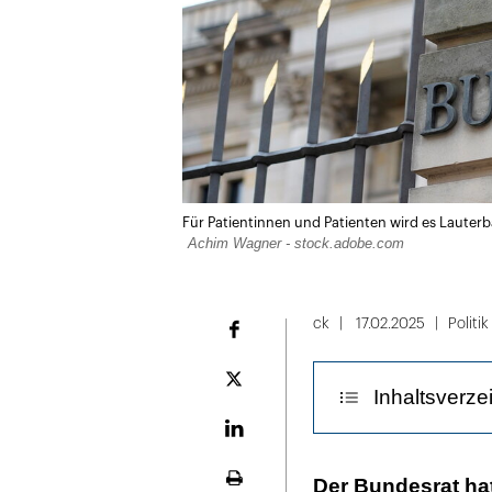
Für Patientinnen und Patienten wird es Lauter
Achim Wagner - stock.adobe.com
ck
17.02.2025
Politik
Facebook
Plattform
Inhaltsverze
X
LinekdIn
Das GVSG im Ü
Der Bundesrat ha