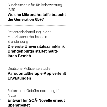
Bundesinstitut für Risikobewertung
1
(BfR)
Welche Mikronährstoffe braucht
die Generation 65+?
Patientenbehandlung in der
Medizinische Hochschule
2
Brandenburg
Die erste Universitätszahnklinik
Brandenburgs startet heute
ihren Betrieb
Deutsche Multicenterstudie
3
Parodontaltherapie-App verfehlt
Erwartungen
Reform der Gebührenordnung für
4
Ärzte
Entwurf für GOÄ-Novelle erneut
überarbeitet