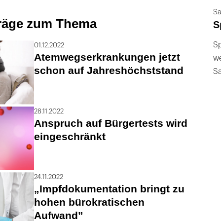
Sa
träge zum Thema
S
Sp
01.12.2022
Atemwegserkrankungen jetzt
we
schon auf Jahreshöchststand
S
28.11.2022
Anspruch auf Bürgertests wird
eingeschränkt
24.11.2022
„Impfdokumentation bringt zu
hohen bürokratischen
Aufwand”