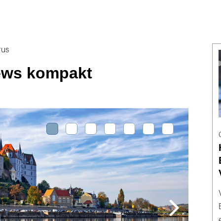
rus
ews kompakt