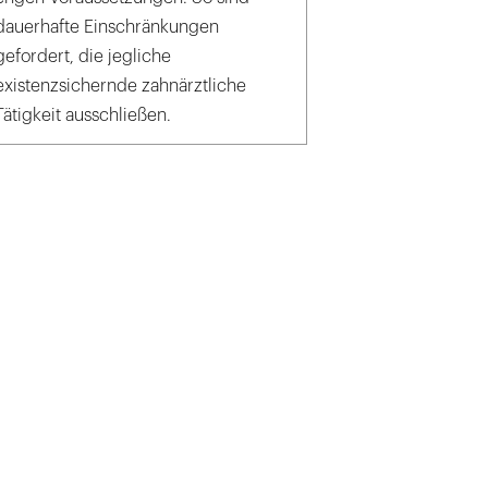
dauerhafte Einschränkungen
gefordert, die jegliche
existenzsichernde zahnärztliche
Tätigkeit ausschließen.
k_engel.ac