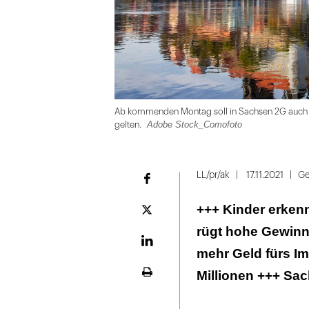
Ab kommenden Montag soll in Sachsen 2G auch i
Adobe Stock_Comofoto
gelten.
Folie
1
LL/pr/ak
17.11.2021
Ge
Facebook
von
+++ Kinder erken
7
Plattform
X
rügt hohe Gewinn
LinekdIn
mehr Geld fürs I
Millionen +++ Sac
Seite
ausdrucken