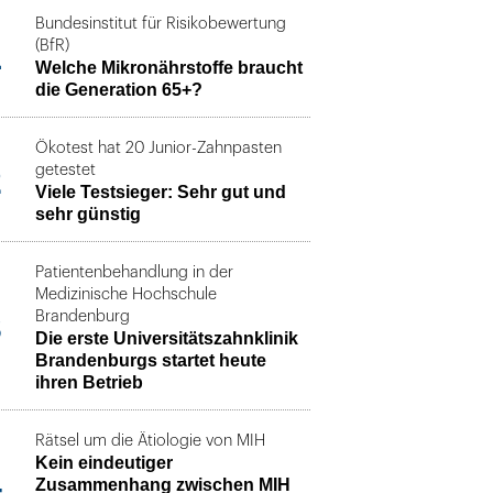
Bundesinstitut für Risikobewertung
1
(BfR)
Welche Mikronährstoffe braucht
die Generation 65+?
Ökotest hat 20 Junior-Zahnpasten
2
getestet
Viele Testsieger: Sehr gut und
sehr günstig
Patientenbehandlung in der
Medizinische Hochschule
3
Brandenburg
Die erste Universitätszahnklinik
Brandenburgs startet heute
ihren Betrieb
Rätsel um die Ätiologie von MIH
Kein eindeutiger
4
Zusammenhang zwischen MIH