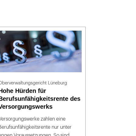
Oberverwaltungsgericht Lüneburg
Hohe Hürden für
Berufsunfähigkeitsrente des
Versorgungswerks
Versorgungswerke zahlen eine
Berufsunfähigkeitsrente nur unter
engen Voraussetzungen. So sind