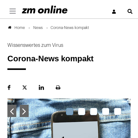
S
News
Corona-News kompakt
Home
Wissenswertes zum Virus
Corona-News kompakt
Facebook
Plattform
LinekdIn
Seite
X
ausdrucken