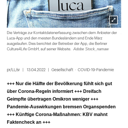
Lightbox
Ado
Die Verträge zur Kontaktdatenerfassung zwischen dem Anbieter der
öffnen
Luca-App und den meisten Bundesländern sind Ende März
ausgelaufen. Dies berichtet der Betreiber der App, die Berliner
Adobe Stock_namaw
Culture4Life GmbH, auf seiner Website.
Folie
1
pr/LL/sr
13.04.2022
Gesellschaft
COVID-19-Pandemie
von
+++ Nur die Hälfte der Bevölkerung fühlt sich gut
5
über Corona-Regeln informiert +++ Dreifach
Geimpfte übertragen Omikron weniger +++
Pandemie-Auswirkungen bremsen Organspenden
+++ Künftige Corona-Maßnahmen: KBV mahnt
Faktencheck an +++