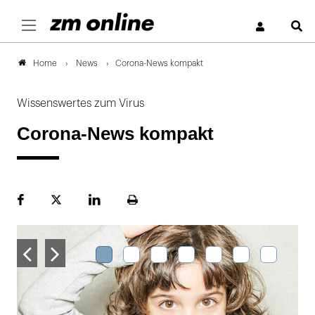
S
News
Corona-News kompakt
Home
Wissenswertes zum Virus
Corona-News kompakt
Facebook
Plattform
LinekdIn
Seite
X
ausdrucken