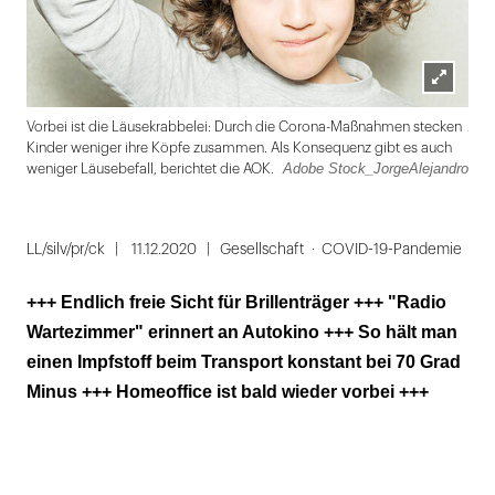
Lightbox
Ado
Vorbei ist die Läusekrabbelei: Durch die Corona-Maßnahmen stecken
öffnen
Kinder weniger ihre Köpfe zusammen. Als Konsequenz gibt es auch
Adobe Stock_JorgeAlejandro
weniger Läusebefall, berichtet die AOK.
Folie
1
LL/silv/pr/ck
11.12.2020
Gesellschaft
COVID-19-Pandemie
von
+++ Endlich freie Sicht für Brillenträger +++ "Radio
7
Wartezimmer" erinnert an Autokino +++ So hält man
einen Impfstoff beim Transport konstant bei 70 Grad
Minus +++ Homeoffice ist bald wieder vorbei +++