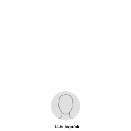
LL/silv/pr/ck