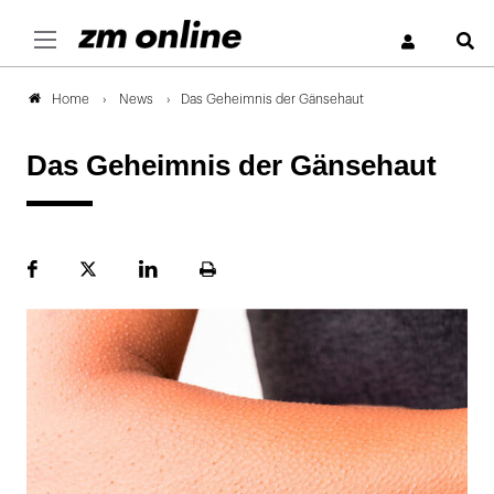
S
News
Das Geheimnis der Gänsehaut
Home
Das Geheimnis der Gänsehaut
Facebook
Plattform
LinekdIn
Seite
X
ausdrucken