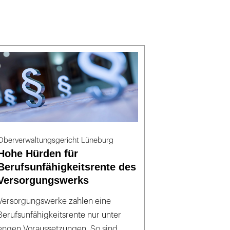
Oberverwaltungsgericht Lüneburg
Hohe Hürden für
Berufsunfähigkeitsrente des
Versorgungswerks
Versorgungswerke zahlen eine
Berufsunfähigkeitsrente nur unter
engen Voraussetzungen. So sind