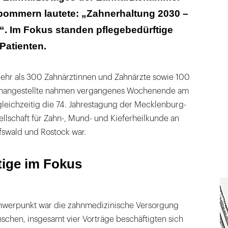
ommern lautete: „Zahnerhaltung 2030 –
ine lebenswerte und stabile Gesellschaft
ft“. Im Fokus standen pflegebedürftige
Patienten.
hr als 300 Zahnärztinnen und Zahnärzte sowie 100
changestellte nahmen vergangenes Wochenende am
 gleichzeitig die 74. Jahrestagung der Mecklenburg-
schaft für Zahn-, Mund- und Kieferheilkunde an
fswald und Rostock war.
tige im Fokus
chwerpunkt war die zahnmedizinische Versorgung
schen, insgesamt vier Vorträge beschäftigten sich