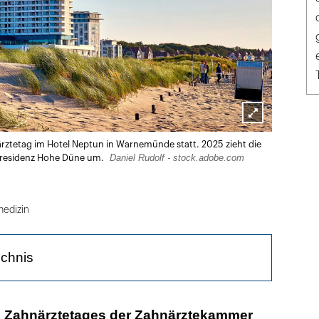
Lightbox
rztetag im Hotel Neptun in Warnemünde statt. 2025 zieht die
öffnen
Daniel Rudolf - stock.adobe.com
enresidenz Hohe Düne um.
edizin
ichnis
ge im Fokus
. Zahnärztetages der Zahnärztekammer