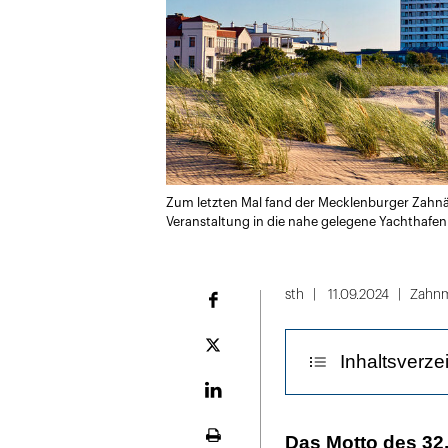
Zum letzten Mal fand der Mecklenburger Zahnä
Veranstaltung in die nahe gelegene Yachthaf
sth
11.09.2024
Zahnm
Facebook
Plattform
Inhaltsverze
X
LinekdIn
Pflegebedürfti
Das Motto des 32