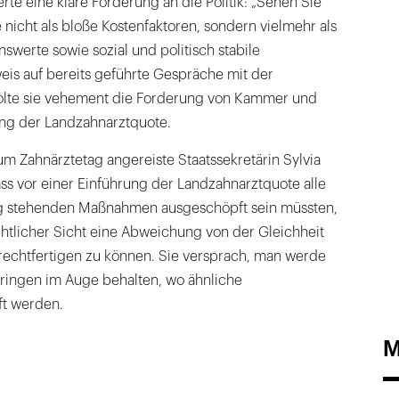
rte eine klare Forderung an die Politik: „Sehen Sie
nicht als bloße Kostenfaktoren, sondern vielmehr als
nswerte sowie sozial und politisch stabile
weis auf bereits geführte Gespräche mit der
olte sie vehement die Forderung von Kammer und
ng der Landzahnarztquote.
um Zahnärztetag angereiste Staatssekretärin Sylvia
s vor einer Einführung der Landzahnarztquote alle
g stehenden Maßnahmen ausgeschöpft sein müssten,
htlicher Sicht eine Abweichung von der Gleichheit
rechtfertigen zu können. Sie versprach, man werde
üringen im Auge behalten, wo ähnliche
ft werden.
M