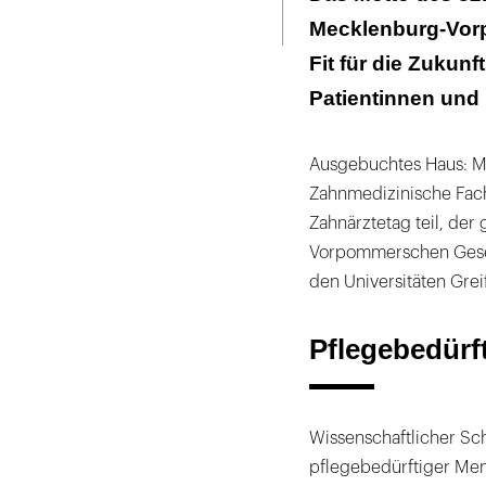
Seite
ausdrucken
Mecklenburg-Vorp
Garanten für e
Fit für die Zukun
Patientinnen und 
Ausgebuchtes Haus: Me
Zahnmedizinische Fa
Zahnärztetag teil, der
Vorpommerschen Gesell
den Universitäten Grei
Pflegebedürf
Wissenschaftlicher S
pflegebedürftiger Men