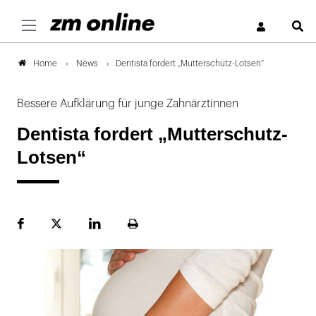
S
News
Dentista fordert „Mutterschutz-Lotsen“
Home
Bessere Aufklärung für junge Zahnärztinnen
Dentista fordert „Mutterschutz-
Lotsen“
Facebook
Plattform
LinekdIn
Seite
X
ausdrucken