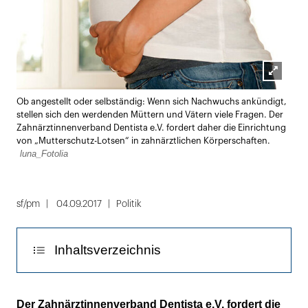
Lightbox
Ob angestellt oder selbständig: Wenn sich Nachwuchs ankündigt,
öffnen
stellen sich den werdenden Müttern und Vätern viele Fragen. Der
Zahnärztinnenverband Dentista e.V. fordert daher die Einrichtung
von „Mutterschutz-Lotsen“ in zahnärztlichen Körperschaften.
luna_Fotolia
sf/pm
04.09.2017
Politik
Inhaltsverzeichnis
Die junge Generation will Beruf & Familie
Der Zahnärztinnenverband Dentista e.V. fordert die