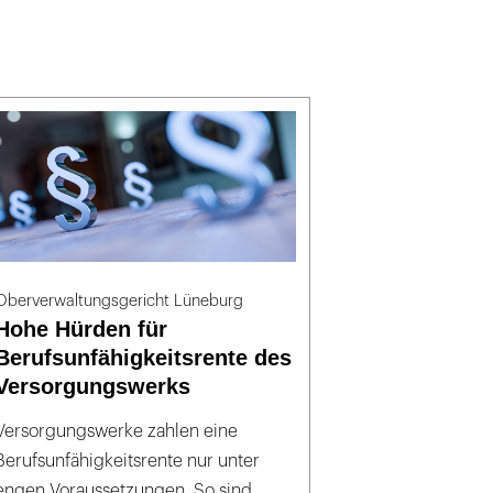
Oberverwaltungsgericht Lüneburg
Hohe Hürden für
Berufsunfähigkeitsrente des
Versorgungswerks
Versorgungswerke zahlen eine
Berufsunfähigkeitsrente nur unter
engen Voraussetzungen. So sind