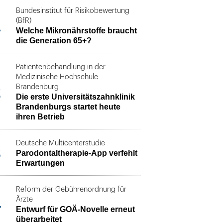
Bundesinstitut für Risikobewertung
1
(BfR)
Welche Mikronährstoffe braucht
die Generation 65+?
Patientenbehandlung in der
Medizinische Hochschule
2
Brandenburg
Die erste Universitätszahnklinik
Brandenburgs startet heute
ihren Betrieb
Deutsche Multicenterstudie
3
Parodontaltherapie-App verfehlt
Erwartungen
Reform der Gebührenordnung für
4
Ärzte
Entwurf für GOÄ-Novelle erneut
überarbeitet