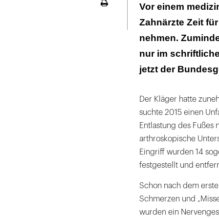
Über schwerwie
Vor einem medizi
Seite
ausdrucken
Zahnärzte Zeit fü
nehmen. Zumindest
nur im schriftlic
jetzt der Bundesg
Der Kläger hatte zun
suchte 2015 einen Unf
Entlastung des Fußes n
arthroskopische Unter
Eingriff wurden 14 so
festgestellt und entfern
Schon nach dem erste
Schmerzen und „Misse
wurden ein Nervenges