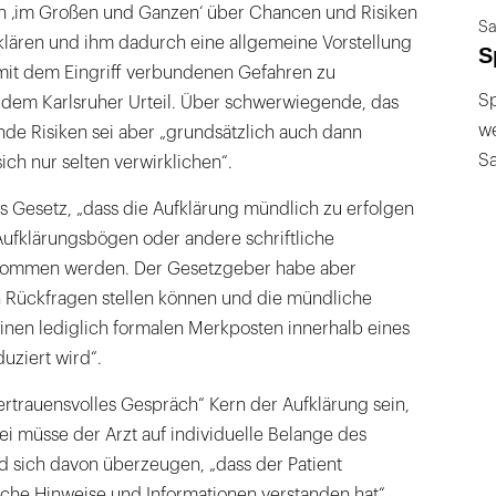
en ‚im Großen und Ganzen‘ über Chancen und Risiken
Sa
lären und ihm dadurch eine allgemeine Vorstellung
S
it dem Eingriff verbundenen Gefahren zu
Sp
in dem Karlsruher Urteil. Über schwerwiegende, das
we
de Risiken sei aber „grundsätzlich auch dann
S
ich nur selten verwirklichen“.
 Gesetz, „dass die Aufklärung mündlich zu erfolgen
Aufklärungsbögen oder andere schriftliche
nommen werden. Der Gesetzgeber habe aber
en Rückfragen stellen können und die mündliche
einen lediglich formalen Merkposten innerhalb eines
uziert wird“.
rtrauensvolles Gespräch“ Kern der Aufklärung sein,
i müsse der Arzt auf individuelle Belange des
d sich davon überzeugen, „dass der Patient
iche Hinweise und Informationen verstanden hat“.