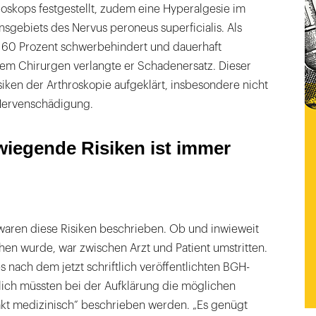
hroskops festgestellt, zudem eine Hyperalgesie im
nsgebiets des Nervus peroneus superficialis. Als
zu 60 Prozent schwerbehindert und dauerhaft
em Chirurgen verlangte er Schadenersatz. Dieser
siken der Arthroskopie aufgeklärt, insbesondere nicht
 Nervenschädigung.
iegende Risiken ist immer
aren diese Risiken beschrieben. Ob und inwieweit
en wurde, war zwischen Arzt und Patient umstritten.
nach dem jetzt schriftlich veröffentlichten BGH-
ltlich müssten bei der Aufklärung die möglichen
xakt medizinisch“ beschrieben werden. „Es genügt