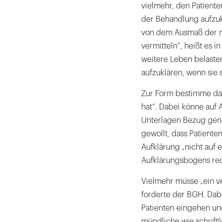
vielmehr, den Patient
der Behandlung aufzuk
von dem Ausmaß der m
vermitteln“, heißt es 
weitere Leben belasten
aufzuklären, wenn sie s
Zur Form bestimme das
hat“. Dabei könne auf 
Unterlagen Bezug ge
gewollt, dass Patient
Aufklärung „nicht auf 
Aufklärungsbogens red
Vielmehr müsse „ein ve
forderte der BGH. Dabe
Patienten eingehen un
mündliche wie schriftl