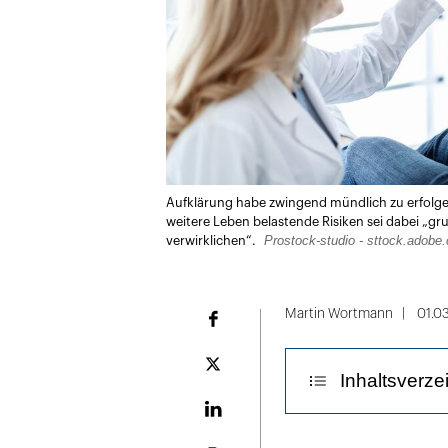
Aufklärung habe zwingend mündlich zu erfolgen
weitere Leben belastende Risiken sei dabei „gr
Prostock-studio - sttock.adobe
verwirklichen“.
Martin Wortmann
01.0
Facebook
Plattform
Inhaltsverze
X
LinekdIn