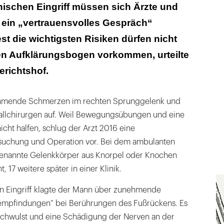
gende Risiken ist immer aufzuklären
nischen Eingriff müssen sich Ärzte und
r ein „vertrauensvolles Gespräch“
 die wichtigsten Risiken dürfen nicht
hen Aufklärungsbogen vorkommen, urteilte
erichtshof.
ehmende Schmerzen im rechten Sprunggelenk und
allchirurgen auf. Weil Bewegungsübungen und eine
icht halfen, schlug der Arzt 2016 eine
suchung und Operation vor. Bei dem ambulanten
genannte Gelenkkörper aus Knorpel oder Knochen
t, 17 weitere später in einer Klinik.
n Eingriff klagte der Mann über zunehmende
mpfindungen“ bei Berührungen des Fußrückens. Es
chwulst und eine Schädigung der Nerven an der