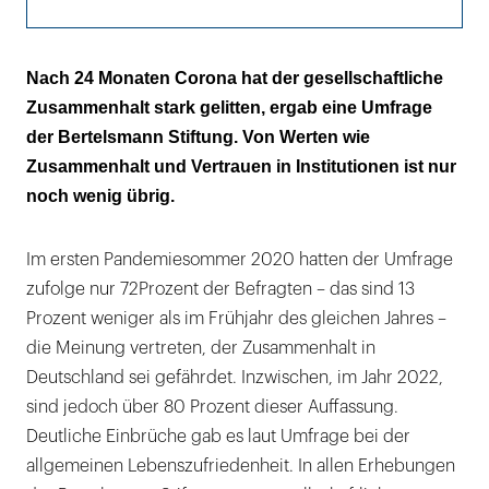
Weniger Solidarität in der Gesellschaft
Nach 24 Monaten Corona hat der gesellschaftliche
Zusammenhalt stark gelitten, ergab eine Umfrage
Politik hat an Vertrauen verloren
der Bertelsmann Stiftung. Von Werten wie
Hohes Potenzial für Verschwörungstheorien
Zusammenhalt und Vertrauen in Institutionen ist nur
noch wenig übrig.
Zunehmende Grundgereiztheit ist nicht
verwunderlich
Im ersten Pandemiesommer 2020 hatten der Umfrage
zufolge nur 72Prozent der Befragten – das sind 13
Prozent weniger als im Frühjahr des gleichen Jahres –
die Meinung vertreten, der Zusammenhalt in
Deutschland sei gefährdet. Inzwischen, im Jahr 2022,
sind jedoch über 80 Prozent dieser Auffassung.
Deutliche Einbrüche gab es laut Umfrage bei der
allgemeinen Lebenszufriedenheit. In allen Erhebungen