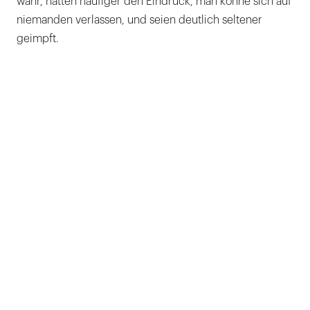
wahr, hätten häufiger den Eindruck, man könne sich auf
niemanden verlassen, und seien deutlich seltener
geimpft.