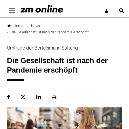
S
News
Home
Die Gesellschaft ist nach der Pandemie erschöpft
Umfrage der Bertelsmann Stiftung
Die Gesellschaft ist nach der
Pandemie erschöpft
Facebook
Plattform
LinekdIn
Seite
X
ausdrucken