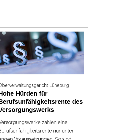
Oberverwaltungsgericht Lüneburg
Hohe Hürden für
Berufsunfähigkeitsrente des
Versorgungswerks
Versorgungswerke zahlen eine
Berufsunfähigkeitsrente nur unter
engen Voraussetzungen. So sind