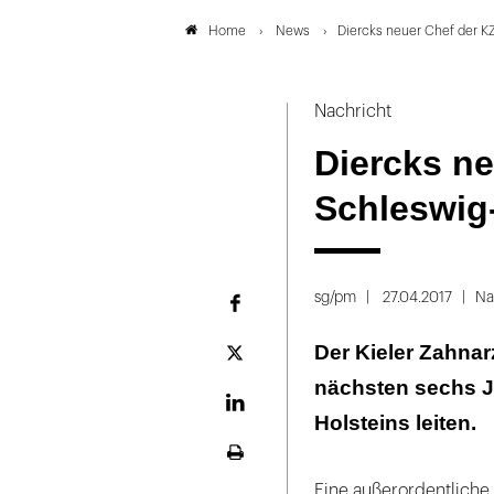
News
Diercks neuer Chef der K
Home
Nachricht
Diercks n
Schleswig
sg/pm
27.04.2017
Na
Facebook
Der Kieler Zahnar
Plattform
X
nächsten sechs J
LinekdIn
Holsteins leiten.
Seite
ausdrucken
Eine außerordentliche