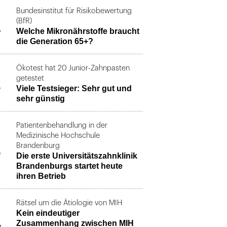
Bundesinstitut für Risikobewertung
1
(BfR)
Welche Mikronährstoffe braucht
die Generation 65+?
Ökotest hat 20 Junior-Zahnpasten
2
getestet
Viele Testsieger: Sehr gut und
sehr günstig
Patientenbehandlung in der
Medizinische Hochschule
3
Brandenburg
Die erste Universitätszahnklinik
Brandenburgs startet heute
ihren Betrieb
Rätsel um die Ätiologie von MIH
Kein eindeutiger
4
Zusammenhang zwischen MIH