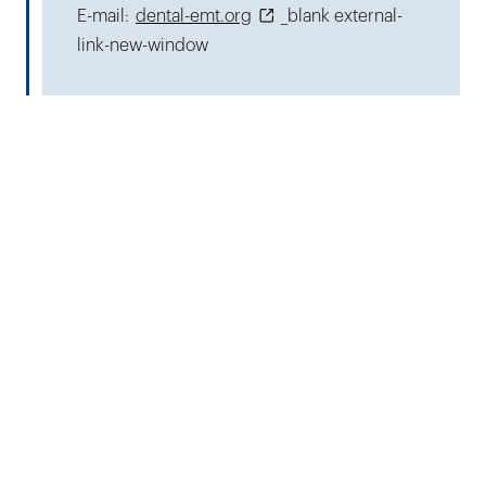
E-mail:
dental-emt.org
_blank external-
link-new-window