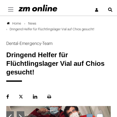
S
News
Home
Dringend Helfer für Flüchtlingslager Vial auf Chios gesucht!
Dental-Emergency-Team
Dringend Helfer für
Flüchtlingslager Vial auf Chios
gesucht!
Facebook
Plattform
LinekdIn
Seite
X
ausdrucken