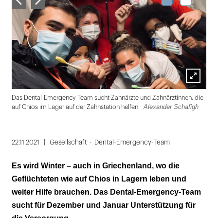
Lightbox
Dr.
Das Dental-Emergency-Team sucht Zahnärzte und Zahnärztinnen, die
öffnen
Alexander Schafigh
auf Chios im Lager auf der Zahnstation helfen.
Folie
1
22.11.2021
Gesellschaft
Dental-Emergency-Team
von
Es wird Winter – auch in Griechenland, wo die
2
Geflüchteten wie auf Chios in Lagern leben und
weiter Hilfe brauchen. Das Dental-Emergency-Team
sucht für Dezember und Januar Unterstützung für