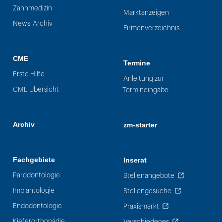
Zahnmedizin
Marktanzeigen
News-Archiv
Firmenverzeichnis
CME
Termine
Erste Hilfe
Anleitung zur
CME Übersicht
Termineingabe
Archiv
zm-starter
Fachgebiete
Inserat
Parodontologie
Stellenangebote
Implantologie
Stellengesuche
Endodontologie
Praxismarkt
Kieferorthopädie
Verschiedenes