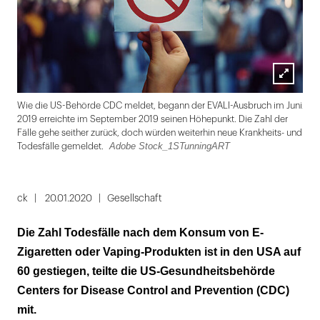
Lightbox
Ado
Wie die US-Behörde CDC meldet, begann der EVALI-Ausbruch im Juni
öffnen
2019 erreichte im September 2019 seinen Höhepunkt. Die Zahl der
Fälle gehe seither zurück, doch würden weiterhin neue Krankheits- und
Adobe Stock_1STunningART
Todesfälle gemeldet.
Folie
1
ck
20.01.2020
Gesellschaft
von
Die Zahl Todesfälle nach dem Konsum von E-
3
Zigaretten oder Vaping-Produkten ist in den USA auf
60 gestiegen, teilte die US-Gesundheitsbehörde
Centers for Disease Control and Prevention (CDC)
mit.