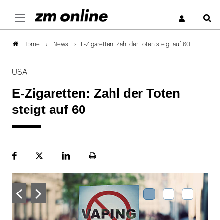
S
News
E-Zigaretten: Zahl der Toten steigt auf 60
Home
USA
E-Zigaretten: Zahl der Toten
steigt auf 60
Facebook
Plattform
LinekdIn
Seite
X
ausdrucken