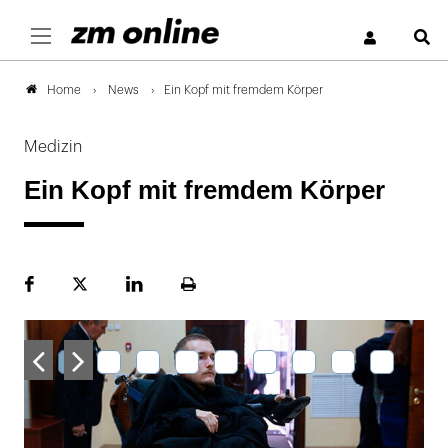
S
News
Ein Kopf mit fremdem Körper
Home
Medizin
Ein Kopf mit fremdem Körper
Facebook
Plattform
LinekdIn
Seite
X
ausdrucken