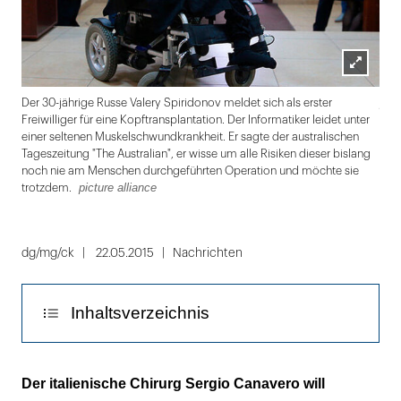
Lightbox
picu
Der 30-jährige Russe Valery Spiridonov meldet sich als erster
öffnen
Freiwilliger für eine Kopftransplantation. Der Informatiker leidet unter
einer seltenen Muskelschwundkrankheit. Er sagte der australischen
Tageszeitung "The Australian", er wisse um alle Risiken dieser bislang
noch nie am Menschen durchgeführten Operation und möchte sie
picture alliance
trotzdem.
Folie
1
dg/mg/ck
22.05.2015
Nachrichten
von
9
Inhaltsverzeichnis
30-Jähriger soll neuen Körper erhalten
Der italienische Chirurg Sergio Canavero will