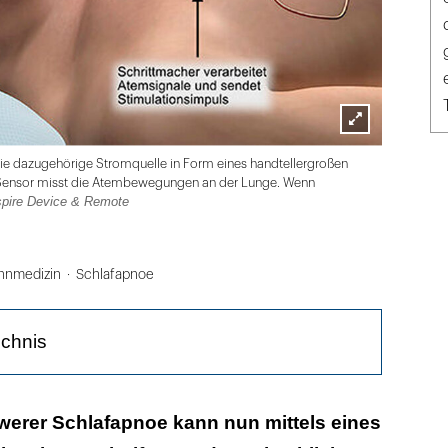
Lightbox
Universitä
Die dazugehörige Stromquelle in Form eines handtellergroßen
öffnen
in Sensor misst die Atembewegungen an der Lunge. Wenn
spire Device & Remote
hnmedizin
Schlafapnoe
ichnis
steuerte Stimulationssystem
werer Schlafapnoe kann nun mittels eines