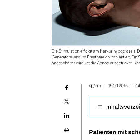
Die Stimulation erfolgt am Nervus hypoglossis. 
Generators wird im Brustbereich implantiert. E
In
angeschaltet wird, ist die Apnoe ausgetrickst.
Folie
1
sp/pm
19.09.2016
Za
Facebook
von
4
Plattform
Inhaltsverze
X
LinekdIn
Das atmungsge
Patienten mit sch
Seite
ausdrucken