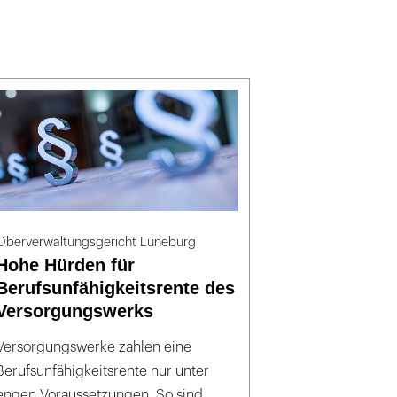
Oberverwaltungsgericht Lüneburg
Hohe Hürden für
Berufsunfähigkeitsrente des
Versorgungswerks
Versorgungswerke zahlen eine
Berufsunfähigkeitsrente nur unter
engen Voraussetzungen. So sind