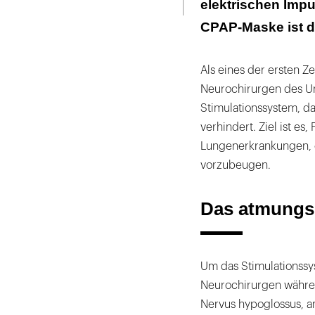
elektrischen Impu
Weltweit erst 1
CPAP-Maske ist d
Risiken der Sc
Als eines der ersten Z
Neurochirurgen des Un
Stimulationssystem, da
verhindert. Ziel ist es
Lungenerkrankungen, d
vorzubeugen.
Das atmungsg
Um das Stimulationssys
Neurochirurgen währen
Nervus hypoglossus, a