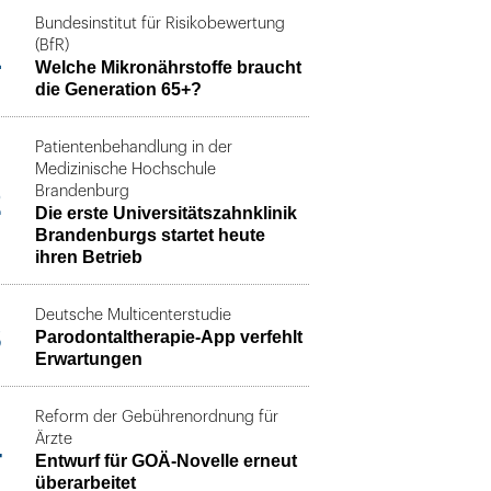
Bundesinstitut für Risikobewertung
1
(BfR)
Welche Mikronährstoffe braucht
die Generation 65+?
Patientenbehandlung in der
Medizinische Hochschule
2
Brandenburg
Die erste Universitätszahnklinik
Brandenburgs startet heute
ihren Betrieb
Deutsche Multicenterstudie
3
Parodontaltherapie-App verfehlt
Erwartungen
Reform der Gebührenordnung für
4
Ärzte
Entwurf für GOÄ-Novelle erneut
überarbeitet