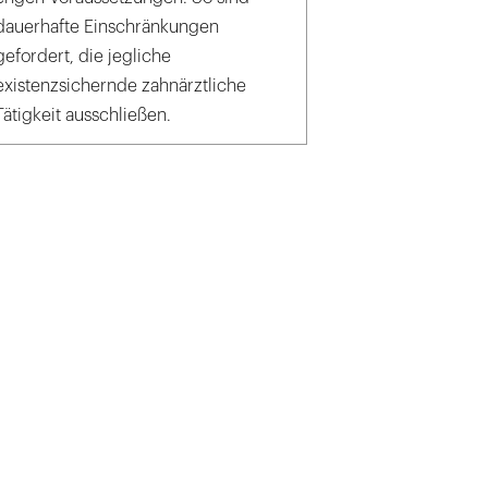
dauerhafte Einschränkungen
gefordert, die jegliche
existenzsichernde zahnärztliche
Tätigkeit ausschließen.
tsklinikum Dresden