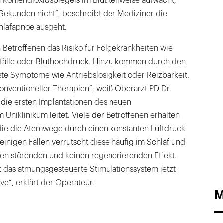
Kohlendioxidspiegels im Blut teilweise aufwacht,
 Sekunden nicht“, beschreibt der Mediziner die
chlafapnoe ausgeht.
n Betroffenen das Risiko für Folgekrankheiten wie
nfälle oder Bluthochdruck. Hinzu kommen durch den
te Symptome wie Antriebslosigkeit oder Reizbarkeit.
 konventioneller Therapien“, weiß Oberarzt PD Dr.
 die ersten Implantationen des neuen
 Uniklinikum leitet. Viele der Betroffenen erhalten
die die Atemwege durch einen konstanten Luftdruck
n einigen Fällen verrutscht diese häufig im Schlaf und
nen störenden und keinen regenerierenden Effekt.
t das atmungsgesteuerte Stimulationssystem jetzt
ive“, erklärt der Operateur.
M