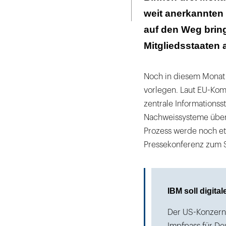
Seite
ausdrucken
weit anerkannten
Auch in Deutsc
auf den Weg bring
Mitgliedsstaaten a
Noch in diesem Monat 
vorlegen. Laut EU-Komm
zentrale Informationss
Nachweissysteme über 
Prozess werde noch et
Pressekonferenz zum S
IBM soll digita
Der US-Konzern 