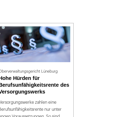
Oberverwaltungsgericht Lüneburg
Hohe Hürden für
Berufsunfähigkeitsrente des
Versorgungswerks
Versorgungswerke zahlen eine
Berufsunfähigkeitsrente nur unter
engen Voraussetzungen. So sind