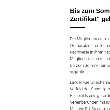
Bis zum Somm
Zertifikat" g
Die Mitgliedsstaaten s
Grundsätze und Techno
Nachweise in ihren na
Mitgliedsstaaten müs
bis zum Sommer ein sol
sage sie.
Länder wie Griechenla
Vorfeld des Sondergi
Beispiel Israels gefor
Vereinbarungen mit Isr
Manche EU-Staaten so