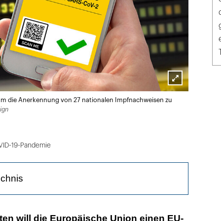
Lightbox
n, um die Anerkennung von 27 nationalen Impfnachweisen zu
öffnen
ign
ID-19-Pandemie
ichnis
 soll es ein "grünes Zertifikat" geben
en will die Europäische Union einen EU-