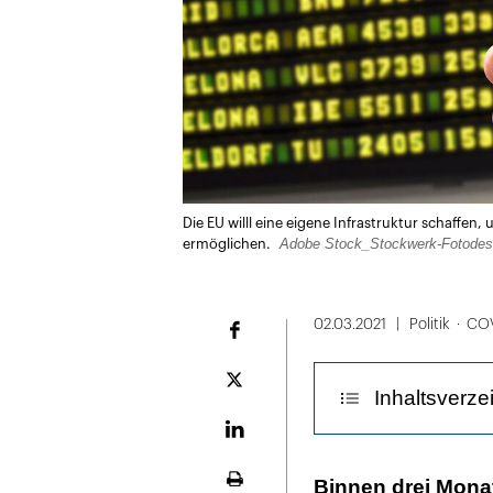
Die EU willl eine eigene Infrastruktur schaffe
Adobe Stock_Stockwerk-Fotodes
ermöglichen.
02.03.2021
Politik
COV
Facebook
Plattform
Inhaltsverze
X
LinekdIn
Bis zum Sommer
Binnen drei Monat