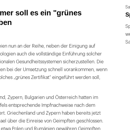
Sa
er soll es ein "grünes
S
eben
Sp
we
S
eien nun an der Reihe, neben der Einigung auf
logien auch die vollständige Einführung solcher
tionalen Gesundheitssystemen sicherzustellen. Die
sten bei der Umsetzung schnell vorankommen, wenn
ches „grünes Zertifikat“ eingeführt werden soll,
nd, Zypern, Bulgarien und Österreich hatten im
pfels entsprechende Impfnachweise nach dem
dert. Griechenland und Zypern haben bereits jetzt
ael über die Einreise von Geimpften geschlossen.
 etwa Polen und Rumänien gewähren Geimpften