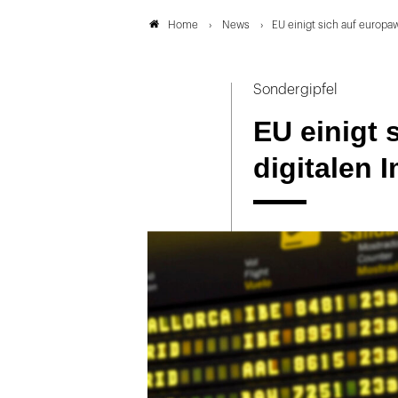
News
EU einigt sich auf europa
Home
Sondergipfel
EU einigt 
digitalen 