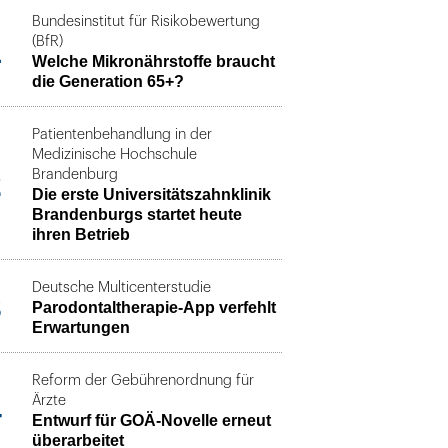
Bundesinstitut für Risikobewertung
1
(BfR)
Welche Mikronährstoffe braucht
die Generation 65+?
Patientenbehandlung in der
Medizinische Hochschule
2
Brandenburg
Die erste Universitätszahnklinik
Brandenburgs startet heute
ihren Betrieb
Deutsche Multicenterstudie
3
Parodontaltherapie-App verfehlt
Erwartungen
Reform der Gebührenordnung für
4
Ärzte
Entwurf für GOÄ-Novelle erneut
überarbeitet