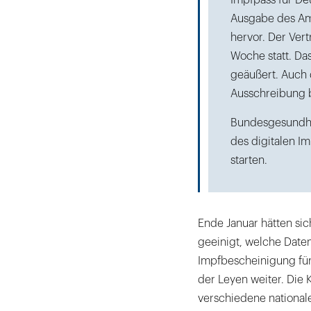
Impfpass für Deu
Ausgabe des Amt
hervor. Der Vert
Woche statt. Da
geäußert. Auch 
Ausschreibung be
Bundesgesundhei
des digitalen I
starten.
Ende Januar hätten sic
geeinigt, welche Daten
Impfbescheinigung für
der Leyen weiter. Die
verschiedene national