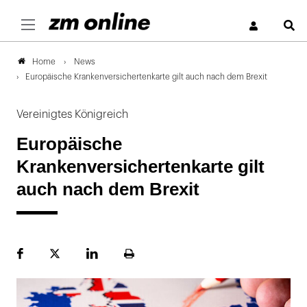
S
News
Home
Europäische Krankenversichertenkarte gilt auch nach dem Brexit
Vereinigtes Königreich
Europäische
Krankenversichertenkarte gilt
auch nach dem Brexit
Facebook
Plattform
LinekdIn
Seite
X
ausdrucken