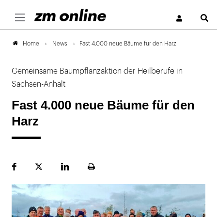
S
News
Fast 4.000 neue Bäume für den Harz
Home
Gemeinsame Baumpflanzaktion der Heilberufe in
Sachsen-Anhalt
Fast 4.000 neue Bäume für den
Harz
Facebook
Plattform
LinekdIn
Seite
X
ausdrucken