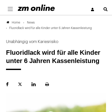
S
News
Home
Fluoridlack wird für alle Kinder unter 6 Jahren Kassenleistung
Unabhängig vom Kariesrisiko
Fluoridlack wird für alle Kinder
unter 6 Jahren Kassenleistung
Facebook
Plattform
LinekdIn
Seite
X
ausdrucken