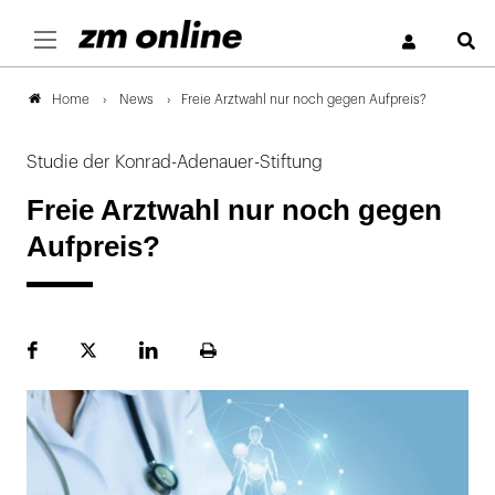
S
News
Freie Arztwahl nur noch gegen Aufpreis?
Home
Studie der Konrad-Adenauer-Stiftung
Freie Arztwahl nur noch gegen
Aufpreis?
Facebook
Plattform
LinekdIn
Seite
X
ausdrucken