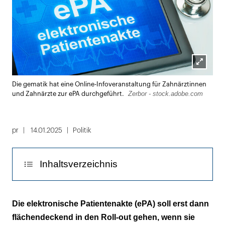
Lightbox
Die gematik hat eine Online-Infoveranstaltung für Zahnärztinnen
öffnen
Zerbor - stock.adobe.com
und Zahnärzte zur ePA durchgeführt.
pr
14.01.2025
Politik
Inhaltsverzeichnis
Die ePA bringt für Zahnärzte keinen großen
Die elektronische Patientenakte (ePA) soll erst dann
zusätzlichen Aufwand
flächendeckend in den Roll-out gehen, wenn sie