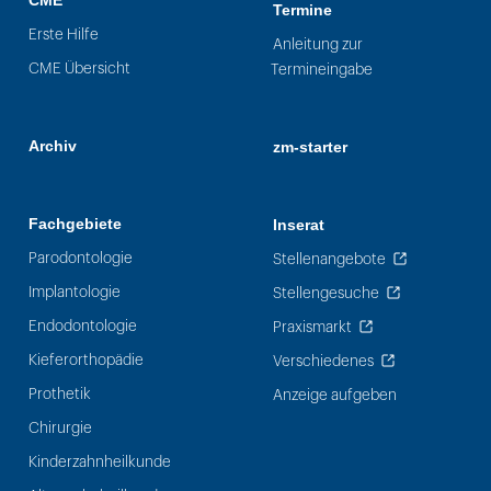
CME
Termine
Erste Hilfe
Anleitung zur
CME Übersicht
Termineingabe
Archiv
zm-starter
Fachgebiete
Inserat
Parodontologie
Stellenangebote
Implantologie
Stellengesuche
Endodontologie
Praxismarkt
Kieferorthopädie
Verschiedenes
Prothetik
Anzeige aufgeben
Chirurgie
Kinderzahnheilkunde