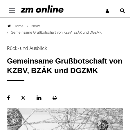
S
News
Home
Gemeinsame Grußbotschaft von KZBV, BZÄK und DGZMK
Rück- und Ausblick
Gemeinsame Grußbotschaft von
KZBV, BZÄK und DGZMK
Facebook
Plattform
LinekdIn
Seite
X
ausdrucken