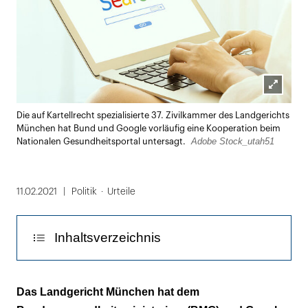
Lightbox
Die auf Kartellrecht spezialisierte 37. Zivilkammer des Landgerichts
öffnen
München hat Bund und Google vorläufig eine Kooperation beim
Adobe Stock_utah51
Nationalen Gesundheitsportal untersagt.
11.02.2021
Politik
Urteile
Inhaltsverzeichnis
Geklagt hatte NetDoktor.de
Das Landgericht München hat dem