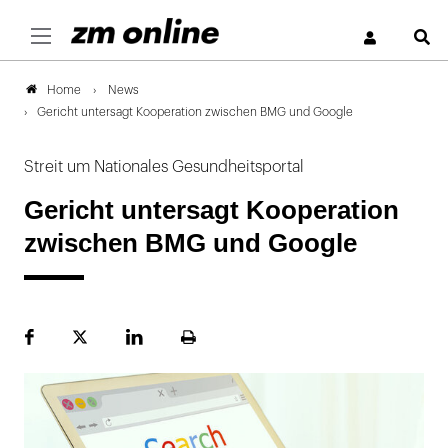
S
News
Home
Gericht untersagt Kooperation zwischen BMG und Google
Streit um Nationales Gesundheitsportal
Gericht untersagt Kooperation
zwischen BMG und Google
Facebook
Plattform
LinekdIn
Seite
X
ausdrucken