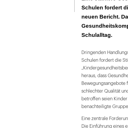
Seite
ausdrucken
Schulen fordert d
Es braucht bun
neuen Bericht. D
Gesundheitskomp
Schulalltag.
Dringenden Handlungs
Schulen fordert die St
„Kindergesundheitsber
heraus, dass Gesundhe
Bewegungsangebote feh
schlechter Qualität un
betroffen seien Kinde
benachteiligte Gruppe
Eine zentrale Forderun
Die Einführung eines 