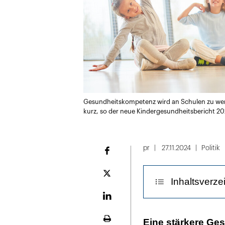
Gesundheitskompetenz wird an Schulen zu wen
kurz, so der neue Kindergesundheitsbericht 2
pr
27.11.2024
Politik
Facebook
Plattform
Inhaltsverze
X
LinekdIn
Geringe Gesund
Eine stärkere Ge