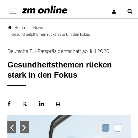
S
News
Home
Gesundheitsthemen rücken stark in den Fokus
Deutsche EU-Ratspräsidentschaft ab Juli 2020
Gesundheitsthemen rücken
stark in den Fokus
Facebook
Plattform
LinekdIn
Seite
X
ausdrucken