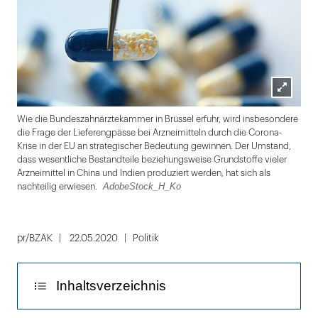
Lightbox
Wie die Bundeszahnärztekammer in Brüssel erfuhr, wird insbesondere
öffnen
die Frage der Lieferengpässe bei Arzneimitteln durch die Corona-
Krise in der EU an strategischer Bedeutung gewinnen. Der Umstand,
dass wesentliche Bestandteile beziehungsweise Grundstoffe vieler
Arzneimittel in China und Indien produziert werden, hat sich als
AdobeStock_H_Ko
nachteilig erwiesen.
Folie
1
pr/BZÄK
22.05.2020
Politik
von
2
Inhaltsverzeichnis