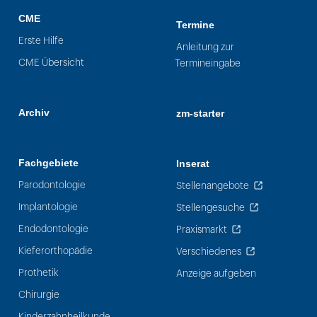
CME
Termine
Erste Hilfe
Anleitung zur
CME Übersicht
Termineingabe
Archiv
zm-starter
Fachgebiete
Inserat
Parodontologie
Stellenangebote
Implantologie
Stellengesuche
Endodontologie
Praxismarkt
Kieferorthopädie
Verschiedenes
Prothetik
Anzeige aufgeben
Chirurgie
Kinderzahnheilkunde