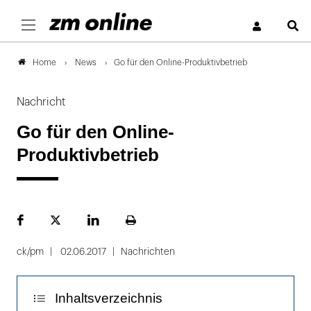
S
News
Go für den Online-Produktivbetrieb
Home
Nachricht
Go für den Online-
Produktivbetrieb
Facebook
Plattform
LinekdIn
Seite
X
ausdrucken
ck/pm
02.06.2017
Nachrichten
Inhaltsverzeichnis