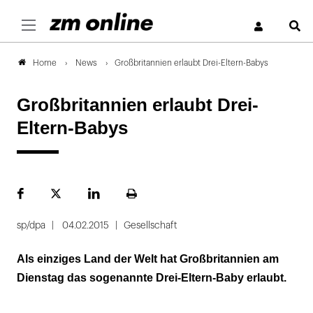
S
News
Großbritannien erlaubt Drei-Eltern-Babys
Home
Großbritannien erlaubt Drei-
Eltern-Babys
Facebook
Plattform
LinekdIn
Seite
X
ausdrucken
sp/dpa
04.02.2015
Gesellschaft
Als einziges Land der Welt hat Großbritannien am
Dienstag das sogenannte Drei-Eltern-Baby erlaubt.