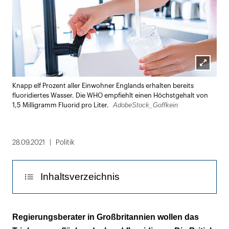
Lightbox
Knapp elf Prozent aller Einwohner Englands erhalten bereits
öffnen
fluoridiertes Wasser. Die WHO empfiehlt einen Höchstgehalt von
AdobeStock_Goffkein
1,5 Milligramm Fluorid pro Liter.
28.09.2021
Politik
Inhaltsverzeichnis
Fluoridierung zahlt sich auch finanziell aus
Regierungsberater in Großbritannien wollen das