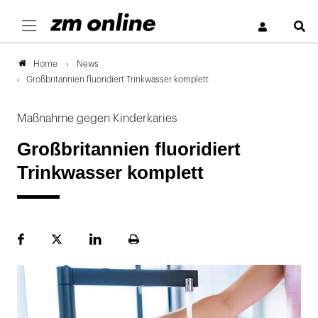
S
News
Home
Großbritannien fluoridiert Trinkwasser komplett
Maßnahme gegen Kinderkaries
Großbritannien fluoridiert
Trinkwasser komplett
Facebook
Plattform
LinekdIn
Seite
X
ausdrucken